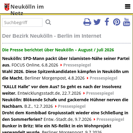
Neukölln im
Netz
Der Bezirk Neukölln - Berlin im Internet
Die Presse berichtet über Neukölln – August / Juli 2026
Neukölln:
SPD
-Mann packt über Islamisten-Nähe seiner Partei
aus.
FOCUS
Online, 6.8.2026
Pressespiegel
Wahl 2026. Diese Spitzenkandidaten kämpfen in Neukölln um
die Macht.
Berliner Morgenpost, 4.8.2026
Pressespiegel
“KALLE Halle” vor dem Aus? So geht es nach der Insolvenz
weiter.
Entwicklungsstadt.de, 22.7.2026
Pressespiegel
Neukölln: Blökende Schafe und gackernde Hühner nerven die
Nachbarn.
B.Z., 12.7.2026
Pressespiegel
Droht dem Kombibad Gropiusstadt wieder eine Schließung in
den Sommerferien?
Entw.-Stadt.de, 9.7.2026
Pressespiegel
Bunker in Britz: Wie ein NS-Relikt in ein Wohnprojekt
verwandelt wurde.
Berliner Morgenpost, 9.7.2026