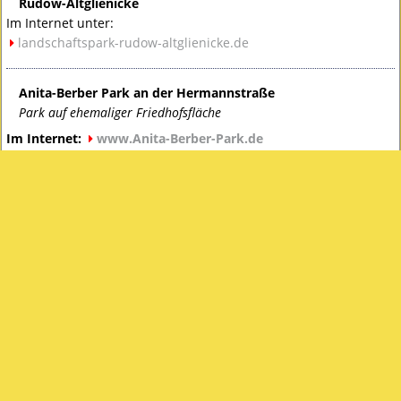
Rudow-Altglienicke
Im Internet unter:
landschaftspark-rudow-altglienicke.de
Anita-Berber Park an der Hermannstraße
Park auf ehemaliger Friedhofsfläche
Im Internet:
www.Anita-Berber-Park.de
Alt-Buckower Geschichte(n):
Ein Ortsteil im Wandel der Zeit
Taschenbuch. Autor: Hartmut Christians
Bei Amazon bestellen
Die andere Seite des Gutes – ohne Glitzerfassade.
Die Entwicklung des Stadtgutes Britz nach dem
Zusammenbruch im Jahr 1945 und die Vorgeschichte.
Weiterlesen …