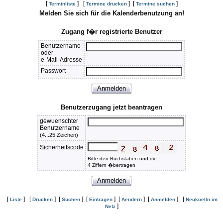
[
] [
] [
]
Terminliste
Termine drucken
Termine suchen
Melden Sie sich für die Kalenderbenutzung an!
Zugang f�r registrierte Benutzer
Benutzername
oder
e-Mail-Adresse
Passwort
Benutzerzugang jetzt beantragen
gewuenschter
Benutzername
(4...25 Zeichen)
Sicherheitscode
Bitte den Buchstaben und die
4 Ziffern �bertragen
[
] [
] [
] [
] [
] [
] [
Liste
Drucken
Suchen
Eintragen
Aendern
Anmelden
Neukoelln im
]
Netz