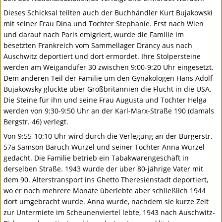
Dieses Schicksal teilten auch der Buchhändler Kurt Bujakowski
mit seiner Frau Dina und Tochter Stephanie. Erst nach Wien
und darauf nach Paris emigriert, wurde die Familie im
besetzten Frankreich vom Sammellager Drancy aus nach
Auschwitz deportiert und dort ermordet. Ihre Stolpersteine
werden am Weigandufer 30 zwischen 9:00-9:20 Uhr eingesetzt.
Dem anderen Teil der Familie um den Gynäkologen Hans Adolf
Bujakowsky glückte über Großbritannien die Flucht in die
USA
.
Die Steine für ihn und seine Frau Augusta und Tochter Helga
werden von 9:30-9:50 Uhr an der Karl-Marx-Straße 190 (damals
Bergstr. 46) verlegt.
Von 9:55-10:10 Uhr wird durch die Verlegung an der Bürgerstr.
57a Samson Baruch Wurzel und seiner Tochter Anna Wurzel
gedacht. Die Familie betrieb ein Tabakwarengeschäft in
derselben Straße. 1943 wurde der über 80-jährige Vater mit
dem 90. Alterstransport ins Ghetto Theresienstadt deportiert,
wo er noch mehrere Monate überlebte aber schließlich 1944
dort umgebracht wurde. Anna wurde, nachdem sie kurze Zeit
zur Untermiete im Scheunenviertel lebte, 1943 nach Auschwitz-