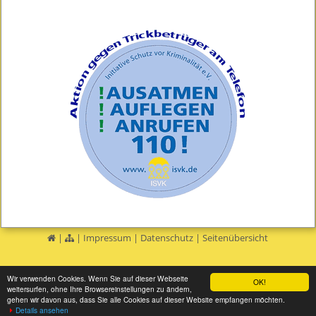
|
|
Impressum
|
Datenschutz
|
Seitenübersicht
Wir verwenden Cookies. Wenn Sie auf dieser Webseite
OK!
weitersurfen, ohne Ihre Browsereinstellungen zu ändern,
gehen wir davon aus, dass Sie alle Cookies auf dieser Website empfangen möchten.
Details ansehen