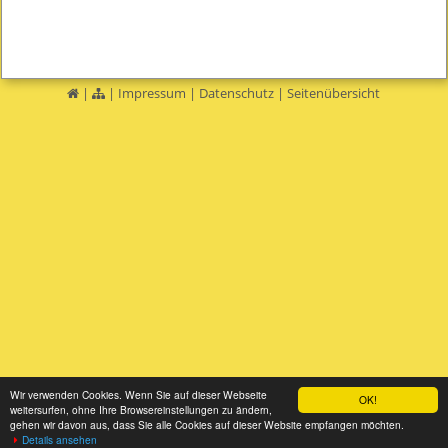
|
|
Impressum
|
Datenschutz
|
Seitenübersicht
Wir verwenden Cookies. Wenn Sie auf dieser Webseite
OK!
weitersurfen, ohne Ihre Browsereinstellungen zu ändern,
gehen wir davon aus, dass Sie alle Cookies auf dieser Website empfangen möchten.
Details ansehen