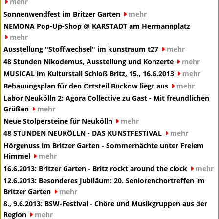
mehr
Sonnenwendfest im Britzer Garten
mehr
NEMONA Pop-Up-Shop @ KARSTADT am Hermannplatz
mehr
Ausstellung "Stoffwechsel" im kunstraum t27
mehr
48 Stunden Nikodemus, Ausstellung und Konzerte
mehr
MUSICAL im Kulturstall Schloß Britz, 15., 16.6.2013
mehr
Bebauungsplan für den Ortsteil Buckow liegt aus
mehr
Labor Neukölln 2: Agora Collective zu Gast - Mit freundlichen
Grüßen
mehr
Neue Stolpersteine für Neukölln
mehr
48 STUNDEN NEUKÖLLN - DAS KUNSTFESTIVAL
mehr
Hörgenuss im Britzer Garten - Sommernächte unter Freiem
Himmel
mehr
16.6.2013: Britzer Garten - Britz rockt around the clock
mehr
12.6.2013: Besonderes Jubiläum: 20. Seniorenchortreffen im
Britzer Garten
mehr
8., 9.6.2013: BSW-Festival - Chöre und Musikgruppen aus der
Region
mehr