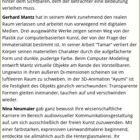
hinter dem Sichtbaren, dem der Betrachter eine Bedeutung
verleihen muss.
Gerhard Mantz
hat in seinem Werk zunehmend den realen
Raum verlassen und arbeitet nun vorwiegend mit digitalen
Medien. Drei ausgewählte Werke zeigen seinen Weg von der
Plastik zur computerbasierten Kunst, der von der Frage der
Immaterialität bestimmt ist. In seiner Arbeit “Tamar” verliert der
Körper seinen materiellen Charakter durch die aufgefächerte
Form und dunkle, puderige Farbe. Beim Computer-Modeling
entwirft Mantz virtuelle Objekte am Rande des Vorstellbaren.
Ungewiss in ihren äußeren Di-mensionen scheinen sie im
luftleeren Raum zu schweben. In der 3D-Animation “Ayumi” ist
die Festigkeit des Objekts gänzlich verschwunden: Transparente
Formen gleiten ineinander, tauchen auf und verschwinden
wieder.
Nina Neumaier
gab ganz bewusst ihre wissenschaftliche
Karriere im Bereich audiovisueller Kommunikationsgestaltung
auf, um sich ausschließlich der freien Kunst zuzuwenden. Mit
einer farbstarken, expressiven Leinwandmalerei beginnend,
entdeckte sie allmählich auch die Hinterglasmalerei. Ihr