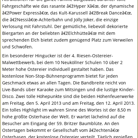
Fahrgeschäfte wie das rasante â€žHyper Xâ€œ, der dynamische
â€žPower Expressâ€œ, das Kult-Karussell â€žBreak Danceâ€œ,
die â€žNessiâ€œ-Achterbahn und Jolly Joker, die einzige
Verlosung mit Fahrstuhl. Der gemütliche, liebevoll dekorierte
Biergarten an der beliebten â€žElchhütteâ€œ mit dem
sprechenden Elch bietet zudem genügend Platz zum Verweilen
und Schwofen.
Ein besonderer Hingucker ist der 4. Riesen-Ostereier-
Malwettbewerb, bei dem 10 Neuköllner Schulen 10 über 2
Meter hohe Ostereier individuell gestaltet haben. Das
kostenlose Non-Stop-Bühnenprogramm bietet für jeden
Geschmack etwas an allen Tagen. Die Bandbreite reicht von
Live-Bands über Karaoke zum Mitsingen und die lustige Kinder-
Disco. Zwei tolle Höhepunkte sind die beiden Höhenfeuerwerke
am Freitag, den 5. April 2013 und am Freitag, den 12. April 2013.
Ein tolles Highlight im wahren Sinne des Wortes ist der 8,50 m
hohe größte Osterhase der Welt. Er wartet lächelnd auf die
Besucher am Eingang der 59. Britzer Baumblüte. An den
Ostertagen bekommt er Gesellschaft vom â€žechtenâ€œ
Osterhasen, der kostenlose Ostereier verteilt. Täglich genießen