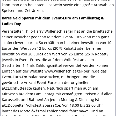
kann man den beliebten Obstwein sowie eine große Auswahl an
Speisen und Getränken.
Bares Geld Sparen mit dem Event-Euro am Familientag &
Ladies Day
Veranstalter Thilo-Harry Wollenschlaeger hat an die Brieftasche
seiner Besucher gedacht! Mit dem Event-Euro kann man ganz
schön clever sparen: So erhält man bei einer Investition von 10
Euros den Wert von 12 Euros (20 % Rabatt) oder bei einer
Investition von 20 Euros den Wert von 25 Euros (25 % Rabatt),
jeweils in Event-Euros, die auf dem Volksfest an allen
Geschäften 1=1 als Zahlungsmittel verwendet werden können.
Einfach auf der Website www.wollenschlaeger-berlin.de das
Event-Euro-Formular ausdrucken, mitbringen und die
gewünschte Anzahl Event-Euros an der originellen
â€žElchhütteâ€œ kaufen. Natürlich spart man auch am
Mittwoch â€“ dem Familientag mit ermäßigten Preisen auf allen
Karussells und Bahnen! An jeden Montag & Dienstag ist
â€žDoppelter Volksfest Spassâ€œ: Von 18.00 bis 22.00 Uhr
lautet das Motto â€ž1mal zahlen/2mal fahrenâ€œ. Und an