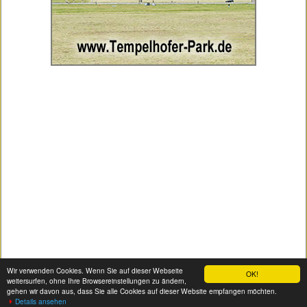
Wir verwenden Cookies. Wenn Sie auf dieser Webseite
OK!
|
|
Impressum
|
Datenschutz
|
Seitenübersicht
weitersurfen, ohne Ihre Browsereinstellungen zu ändern,
gehen wir davon aus, dass Sie alle Cookies auf dieser Website empfangen möchten.
Details ansehen