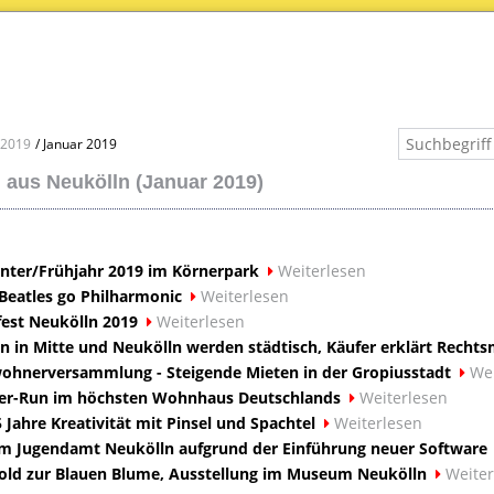
2019
Januar 2019
 aus Neukölln (Januar 2019)
nter/Frühjahr 2019 im Körnerpark
Weiterlesen
 Beatles go Philharmonic
Weiterlesen
zfest Neukölln 2019
Weiterlesen
in Mitte und Neukölln werden städtisch, Käufer erklärt Rechtsm
wohnerversammlung - Steigende Mieten in der Gropiusstadt
Wei
wer-Run im höchsten Wohnhaus Deutschlands
Weiterlesen
 Jahre Kreativität mit Pinsel und Spachtel
Weiterlesen
im Jugendamt Neukölln aufgrund der Einführung neuer Software
ld zur Blauen Blume, Ausstellung im Museum Neukölln
Weiter