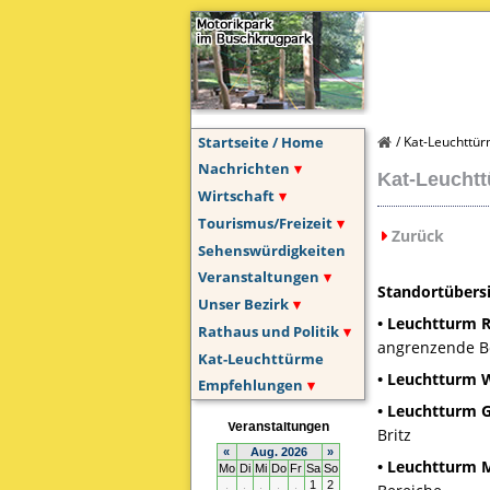
Startseite / Home
Kat-Leuchttü
Nachrichten
Kat-Leuchtt
Wirtschaft
Tourismus/Freizeit
Zurück
Sehenswürdigkeiten
Veranstaltungen
Standortübers
Unser Bezirk
• Leuchtturm 
Rathaus und Politik
angrenzende B
Kat-Leuchttürme
• Leuchtturm W
Empfehlungen
• Leuchtturm 
Britz
• Leuchtturm 