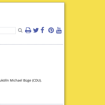
kölln Michael Büge (
CDU
).