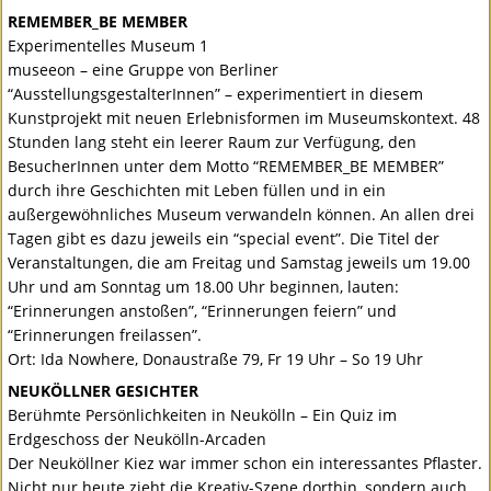
REMEMBER
_BE
MEMBER
Experimentelles Museum 1
museeon – eine Gruppe von Berliner
“AusstellungsgestalterInnen” – experimentiert in diesem
Kunstprojekt mit neuen Erlebnisformen im Museumskontext. 48
Stunden lang steht ein leerer Raum zur Verfügung, den
BesucherInnen unter dem Motto “
REMEMBER
_BE
MEMBER
”
durch ihre Geschichten mit Leben füllen und in ein
außergewöhnliches Museum verwandeln können. An allen drei
Tagen gibt es dazu jeweils ein “special event”. Die Titel der
Veranstaltungen, die am Freitag und Samstag jeweils um 19.00
Uhr und am Sonntag um 18.00 Uhr beginnen, lauten:
“Erinnerungen anstoßen”, “Erinnerungen feiern” und
“Erinnerungen freilassen”.
Ort: Ida Nowhere, Donaustraße 79, Fr 19 Uhr – So 19 Uhr
NEUKÖLLNER
GESICHTER
Berühmte Persönlichkeiten in Neukölln – Ein Quiz im
Erdgeschoss der Neukölln-Arcaden
Der Neuköllner Kiez war immer schon ein interessantes Pflaster.
Nicht nur heute zieht die Kreativ-Szene dorthin, sondern auch