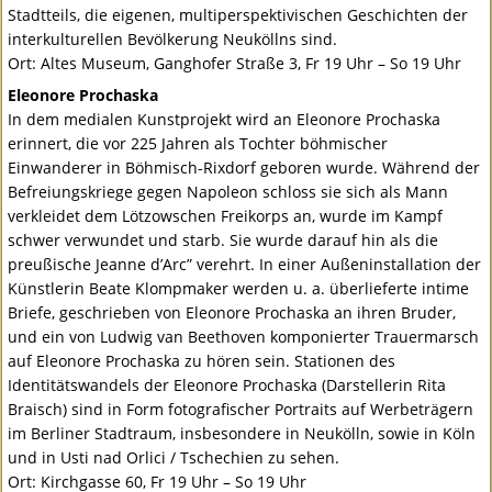
Stadtteils, die eigenen, multiperspektivischen Geschichten der
interkulturellen Bevölkerung Neuköllns sind.
Ort: Altes Museum, Ganghofer Straße 3, Fr 19 Uhr – So 19 Uhr
Eleonore Prochaska
In dem medialen Kunstprojekt wird an Eleonore Prochaska
erinnert, die vor 225 Jahren als Tochter böhmischer
Einwanderer in Böhmisch-Rixdorf geboren wurde. Während der
Befreiungskriege gegen Napoleon schloss sie sich als Mann
verkleidet dem Lötzowschen Freikorps an, wurde im Kampf
schwer verwundet und starb. Sie wurde darauf hin als die
preußische Jeanne d’Arc” verehrt. In einer Außeninstallation der
Künstlerin Beate Klompmaker werden u. a. überlieferte intime
Briefe, geschrieben von Eleonore Prochaska an ihren Bruder,
und ein von Ludwig van Beethoven komponierter Trauermarsch
auf Eleonore Prochaska zu hören sein. Stationen des
Identitätswandels der Eleonore Prochaska (Darstellerin Rita
Braisch) sind in Form fotografischer Portraits auf Werbeträgern
im Berliner Stadtraum, insbesondere in Neukölln, sowie in Köln
und in Usti nad Orlici / Tschechien zu sehen.
Ort: Kirchgasse 60, Fr 19 Uhr – So 19 Uhr