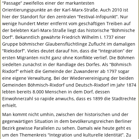
“Passage” zweifellos einer der markantesten
Orientierungspunkte an der Karl-Marx-Straße. Auch 2010 ist
hier der Standort für den zentralen “Festival-Infopunkt”. Nur
wenige hundert Meter entfernt vom geschäftigen Treiben auf
der belebten Karl-Marx-Straße liegt das historische “Böhmische
Dorf”. Bekanntlich gewährte Friedrich Wilhelm I. 1737 einer
Gruppe böhmischer Glaubensflüchtlinge Zuflucht im damaligen
“Rieksdorf”. Vieles deutet darauf hin, dass die “Integration” der
ersten Migranten nicht ganz ohne Konflikte verlief. Die Böhmen
siedelten zunächst in der Randlage des Dorfes. Als “Böhmisch
Rixdorf” erhielt die Gemeinde der Zuwanderer ab 1797 sogar
eine eigene Verwaltung. Bei der Wiedervereinigung der beiden
Gemeinden Böhmisch-Rixdorf und Deutsch-Rixdorf im Jahr 1874
lebten bereits 8.000 Menschen in dem Dorf, dessen
Einwohnerzahl so rapide anwuchs, dass es 1899 die Stadtrechte
erhielt.
Man kommt nicht umhin, zwischen der historischen und der
gegenwärtigen Situation in dem bevölkerungsreichen Berliner
Bezirk gewisse Parallelen zu sehen. Damals wie heute geht es
um den Themenkreis “Integration und kulturelle Identität”. Zu