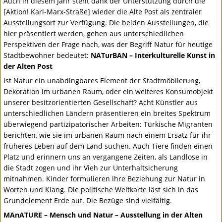
Auch in diesem Jahr steht dank der Unterstützung durch die
[Aktion! Karl-Marx-Straße] wieder die Alte Post als zentraler
Ausstellungsort zur Verfügung. Die beiden Ausstellungen, die
hier präsentiert werden, gehen aus unterschiedlichen
Perspektiven der Frage nach, was der Begriff Natur für heutige
Stadtbewohner bedeutet:
NATurBAN – Interkulturelle Kunst in
der Alten Post
Ist Natur ein unabdingbares Element der Stadtmöblierung,
Dekoration im urbanen Raum, oder ein weiteres Konsumobjekt
unserer besitzorientierten Gesellschaft? Acht Künstler aus
unterschiedlichen Ländern präsentieren ein breites Spektrum
überwiegend partizipatorischer Arbeiten: Türkische Migranten
berichten, wie sie im urbanen Raum nach einem Ersatz für ihr
früheres Leben auf dem Land suchen. Auch Tiere finden einen
Platz und erinnern uns an vergangene Zeiten, als Landlose in
die Stadt zogen und ihr Vieh zur Unterhaltsicherung
mitnahmen. Kinder formulieren ihre Beziehung zur Natur in
Worten und Klang. Die politische Weltkarte läst sich in das
Grundelement Erde auf. Die Bezüge sind vielfältig.
MAnATURE – Mensch und Natur – Ausstellung in der Alten