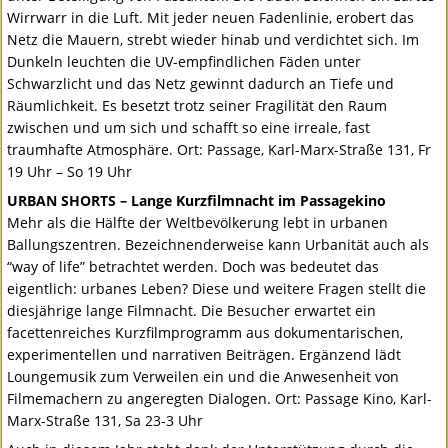
Wirrwarr in die Luft. Mit jeder neuen Fadenlinie, erobert das
Netz die Mauern, strebt wieder hinab und verdichtet sich. Im
Dunkeln leuchten die UV-empfindlichen Fäden unter
Schwarzlicht und das Netz gewinnt dadurch an Tiefe und
Räumlichkeit. Es besetzt trotz seiner Fragilität den Raum
zwischen und um sich und schafft so eine irreale, fast
traumhafte Atmosphäre. Ort: Passage, Karl-Marx-Straße 131, Fr
19 Uhr – So 19 Uhr
URBAN
SHORTS
– Lange Kurzfilmnacht im Passagekino
Mehr als die Hälfte der Weltbevölkerung lebt in urbanen
Ballungszentren. Bezeichnenderweise kann Urbanität auch als
“way of life” betrachtet werden. Doch was bedeutet das
eigentlich: urbanes Leben? Diese und weitere Fragen stellt die
diesjährige lange Filmnacht. Die Besucher erwartet ein
facettenreiches Kurzfilmprogramm aus dokumentarischen,
experimentellen und narrativen Beiträgen. Ergänzend lädt
Loungemusik zum Verweilen ein und die Anwesenheit von
Filmemachern zu angeregten Dialogen. Ort: Passage Kino, Karl-
Marx-Straße 131, Sa 23-3 Uhr