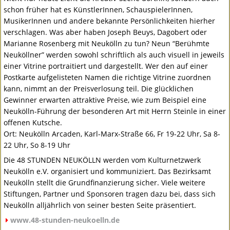
schon früher hat es KünstlerInnen, SchauspielerInnen,
MusikerInnen und andere bekannte Persönlichkeiten hierher
verschlagen. Was aber haben Joseph Beuys, Dagobert oder
Marianne Rosenberg mit Neukölln zu tun? Neun “Berühmte
Neuköllner” werden sowohl schriftlich als auch visuell in jeweils
einer Vitrine portraitiert und dargestellt. Wer den auf einer
Postkarte aufgelisteten Namen die richtige Vitrine zuordnen
kann, nimmt an der Preisverlosung teil. Die glücklichen
Gewinner erwarten attraktive Preise, wie zum Beispiel eine
Neukölln-Führung der besonderen Art mit Herrn Steinle in einer
offenen Kutsche.
Ort: Neukölln Arcaden, Karl-Marx-Straße 66, Fr 19-22 Uhr, Sa 8-
22 Uhr, So 8-19 Uhr
Die 48
STUNDEN
NEUKÖLLN
werden vom Kulturnetzwerk
Neukölln e.V. organisiert und kommuniziert. Das Bezirksamt
Neukölln stellt die Grundfinanzierung sicher. Viele weitere
Stiftungen, Partner und Sponsoren tragen dazu bei, dass sich
Neukölln alljährlich von seiner besten Seite präsentiert.
www.48-stunden-neukoelln.de