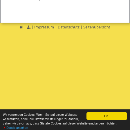
|
|
Impressum
|
Datenschutz
|
Seitenübersicht
Wir verwenden Cookies. Wenn Sie auf dieser Webseite
OK!
weitersurfen, ohne Ihre Browsereinstellungen zu ändern,
gehen wir davon aus, dass Sie alle Cookies auf dieser Website empfangen möchten.
Details ansehen