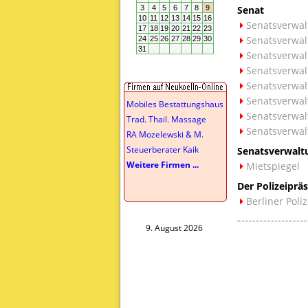
Senat
Senatsverwal
Senatsverwal
Senatsverwal
Senatsverwal
Senatsverwalt
Senatsverwalt
Mobiles Bestattungshaus
Senatsverwal
Trad. Thail. Massage
Senatsverwal
RA Mozelewski & M.
Steuerberater Kaik
Senatsverwaltu
Weitere Firmen ...
Mietspiegel
Der Polizeipräs
Berliner Poliz
9. August 2026