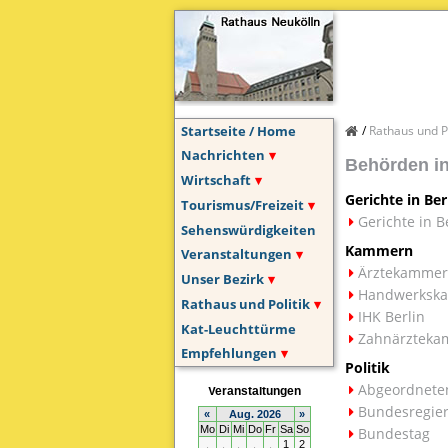
Startseite / Home
Rathaus und Po
Nachrichten
Behörden in
Wirtschaft
Gerichte in Ber
Tourismus/Freizeit
Gerichte in B
Sehenswürdigkeiten
Kammern
Veranstaltungen
Ärztekammer 
Unser Bezirk
Handwerkska
Rathaus und Politik
IHK
Berlin
Kat-Leuchttürme
Zahnärzteka
Empfehlungen
Politik
Abgeordnete
Bundesregie
Bundestag