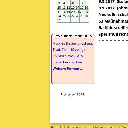
9.9.2017: Stol
8.9.2017: Jobm
Neukölln schaf
63 Maßnahmen 
Radfahrstreif
Sperrmüll rich
Mobiles Bestattungshaus
Trad. Thail. Massage
RA Mozelewski & M.
Steuerberater Kaik
Weitere Firmen ...
6. August 2026
|
|
Impressum
|
Datenschutz
|
Sei