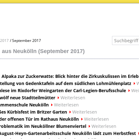
2017
September 2017
 aus Neukölln (September 2017)
 Alpaka zur Zuckerwatte: Blick hinter die Zirkuskulissen im Erle
stellung von Gedenktafeln auf dem südlichen Lohmühlenplatz
W
nlese im Rixdorfer Weingarten der Carl-Legien-Berufsschule
Wei
wölf neue Stadtteilmütter
Weiterlesen
ammenschule Neukölln
Weiterlesen
ßes Kürbisfest im Britzer Garten
Weiterlesen
 der offenen Tür im Rathaus Neukölln
Weiterlesen
oblematik im Neuköllner Blumenviertel
Weiterlesen
 August-Heyn-Gartenarbeitsschule Neukölln lädt zum Herbstfest