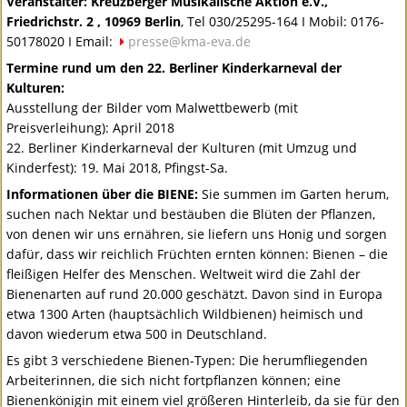
Veranstalter: Kreuzberger Musikalische Aktion e.V.,
Friedrichstr. 2 , 10969 Berlin
, Tel 030/25295-164 I Mobil: 0176-
50178020 I Email:
presse@kma-eva.de
Termine rund um den 22. Berliner Kinderkarneval der
Kulturen:
Ausstellung der Bilder vom Malwettbewerb (mit
Preisverleihung): April 2018
22. Berliner Kinderkarneval der Kulturen (mit Umzug und
Kinderfest): 19. Mai 2018, Pfingst-Sa.
Informationen über die
BIENE
:
Sie summen im Garten herum,
suchen nach Nektar und bestäuben die Blüten der Pflanzen,
von denen wir uns ernähren, sie liefern uns Honig und sorgen
dafür, dass wir reichlich Früchten ernten können: Bienen – die
fleißigen Helfer des Menschen. Weltweit wird die Zahl der
Bienenarten auf rund 20.000 geschätzt. Davon sind in Europa
etwa 1300 Arten (hauptsächlich Wildbienen) heimisch und
davon wiederum etwa 500 in Deutschland.
Es gibt 3 verschiedene Bienen-Typen: Die herumfliegenden
Arbeiterinnen, die sich nicht fortpflanzen können; eine
Bienenkönigin mit einem viel größeren Hinterleib, da sie für den