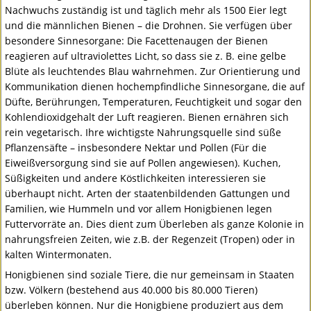
Nachwuchs zuständig ist und täglich mehr als 1500 Eier legt
und die männlichen Bienen – die Drohnen. Sie verfügen über
besondere Sinnesorgane: Die Facettenaugen der Bienen
reagieren auf ultraviolettes Licht, so dass sie z. B. eine gelbe
Blüte als leuchtendes Blau wahrnehmen. Zur Orientierung und
Kommunikation dienen hochempfindliche Sinnesorgane, die auf
Düfte, Berührungen, Temperaturen, Feuchtigkeit und sogar den
Kohlendioxidgehalt der Luft reagieren. Bienen ernähren sich
rein vegetarisch. Ihre wichtigste Nahrungsquelle sind süße
Pflanzensäfte – insbesondere Nektar und Pollen (Für die
Eiweißversorgung sind sie auf Pollen angewiesen). Kuchen,
Süßigkeiten und andere Köstlichkeiten interessieren sie
überhaupt nicht. Arten der staatenbildenden Gattungen und
Familien, wie Hummeln und vor allem Honigbienen legen
Futtervorräte an. Dies dient zum Überleben als ganze Kolonie in
nahrungsfreien Zeiten, wie z.B. der Regenzeit (Tropen) oder in
kalten Wintermonaten.
Honigbienen sind soziale Tiere, die nur gemeinsam in Staaten
bzw. Völkern (bestehend aus 40.000 bis 80.000 Tieren)
überleben können. Nur die Honigbiene produziert aus dem