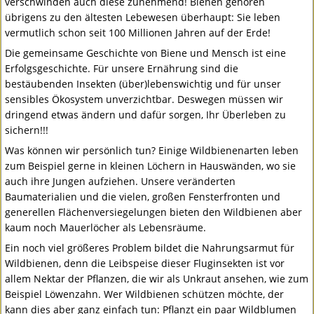
verschwinden auch diese zunehmend! Bienen gehören
übrigens zu den ältesten Lebewesen überhaupt: Sie leben
vermutlich schon seit 100 Millionen Jahren auf der Erde!
Die gemeinsame Geschichte von Biene und Mensch ist eine
Erfolgsgeschichte. Für unsere Ernährung sind die
bestäubenden Insekten (über)lebenswichtig und für unser
sensibles Ökosystem unverzichtbar. Deswegen müssen wir
dringend etwas ändern und dafür sorgen, Ihr Überleben zu
sichern!!!
Was können wir persönlich tun? Einige Wildbienenarten leben
zum Beispiel gerne in kleinen Löchern in Hauswänden, wo sie
auch ihre Jungen aufziehen. Unsere veränderten
Baumaterialien und die vielen, großen Fensterfronten und
generellen Flächenversiegelungen bieten den Wildbienen aber
kaum noch Mauerlöcher als Lebensräume.
Ein noch viel größeres Problem bildet die Nahrungsarmut für
Wildbienen, denn die Leibspeise dieser Fluginsekten ist vor
allem Nektar der Pflanzen, die wir als Unkraut ansehen, wie zum
Beispiel Löwenzahn. Wer Wildbienen schützen möchte, der
kann dies aber ganz einfach tun: Pflanzt ein paar Wildblumen