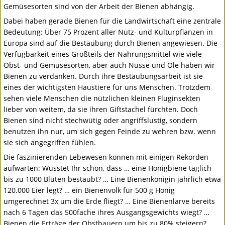
Gemüsesorten sind von der Arbeit der Bienen abhängig.
Dabei haben gerade Bienen für die Landwirtschaft eine zentrale
Bedeutung: Über 75 Prozent aller Nutz- und Kulturpflanzen in
Europa sind auf die Bestäubung durch Bienen angewiesen. Die
Verfügbarkeit eines Großteils der Nahrungsmittel wie viele
Obst- und Gemüsesorten, aber auch Nüsse und Öle haben wir
Bienen zu verdanken. Durch ihre Bestäubungsarbeit ist sie
eines der wichtigsten Haustiere für uns Menschen. Trotzdem
sehen viele Menschen die nützlichen kleinen Fluginsekten
lieber von weitem, da sie ihren Giftstachel fürchten. Doch
Bienen sind nicht stechwütig oder angriffslustig, sondern
benutzen ihn nur, um sich gegen Feinde zu wehren bzw. wenn
sie sich angegriffen fühlen.
Die faszinierenden Lebewesen können mit einigen Rekorden
aufwarten: Wusstet Ihr schon, dass … eine Honigbiene täglich
bis zu 1000 Blüten bestäubt? … Eine Bienenkönigin jährlich etwa
120.000 Eier legt? … ein Bienenvolk für 500 g Honig
umgerechnet 3x um die Erde fliegt? … Eine Bienenlarve bereits
nach 6 Tagen das 500fache ihres Ausgangsgewichts wiegt? …
Bienen die Erträge der Obstbauern um bis zu 80% steigern?