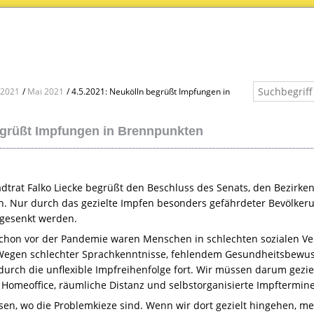
2021
Mai 2021
4.5.2021: Neukölln begrüßt Impfungen in
grüßt Impfungen in Brennpunkten
trat Falko Liecke begrüßt den Beschluss des Senats, den Bezirken I
len. Nur durch das gezielte Impfen besonders gefährdeter Bevölke
gesenkt werden.
„Schon vor der Pandemie waren Menschen in schlechten sozialen Ve
 Wegen schlechter Sprachkenntnisse, fehlendem Gesundheitsbewu
t durch die unflexible Impfreihenfolge fort. Wir müssen darum gez
r Homeoffice, räumliche Distanz und selbstorganisierte Impftermin
sen, wo die Problemkieze sind. Wenn wir dort gezielt hingehen, me