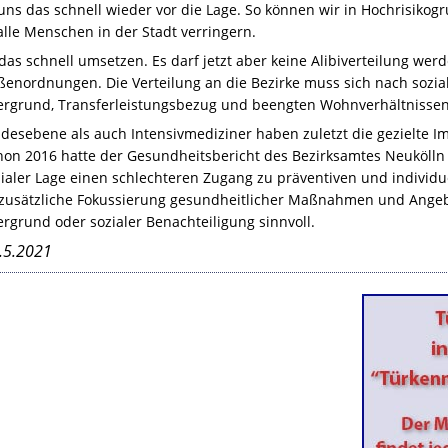
uns das schnell wieder vor die Lage. So können wir in Hochrisikog
alle Menschen in der Stadt verringern.
as schnell umsetzen. Es darf jetzt aber keine Alibiverteilung werd
ßenordnungen. Die Verteilung an die Bezirke muss sich nach sozia
ergrund, Transferleistungsbezug und beengten Wohnverhältnissen 
desebene als auch Intensivmediziner haben zuletzt die gezielte I
chon 2016 hatte der Gesundheitsbericht des Bezirksamtes Neukölln 
zialer Lage einen schlechteren Zugang zu präventiven und indivi
 zusätzliche Fokussierung gesundheitlicher Maßnahmen und Ange
rgrund oder sozialer Benachteiligung sinnvoll.
.5.2021