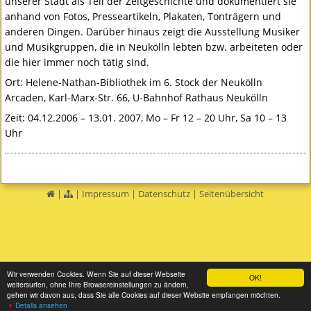
unserer Stadt als Teil der Zeitgeschichte und dokumentiert sie
anhand von Fotos, Presseartikeln, Plakaten, Tonträgern und
anderen Dingen. Darüber hinaus zeigt die Ausstellung Musiker
und Musikgruppen, die in Neukölln lebten bzw. arbeiteten oder
die hier immer noch tätig sind.
Ort: Helene-Nathan-Bibliothek im 6. Stock der Neukölln
Arcaden, Karl-Marx-Str. 66, U-Bahnhof Rathaus Neukölln
Zeit: 04.12.2006 – 13.01. 2007, Mo – Fr 12 – 20 Uhr, Sa 10 – 13
Uhr
|
|
Impressum
|
Datenschutz
|
Seitenübersicht
Wir verwenden Cookies. Wenn Sie auf dieser Webseite
OK!
weitersurfen, ohne Ihre Browsereinstellungen zu ändern,
gehen wir davon aus, dass Sie alle Cookies auf dieser Website empfangen möchten.
Details ansehen