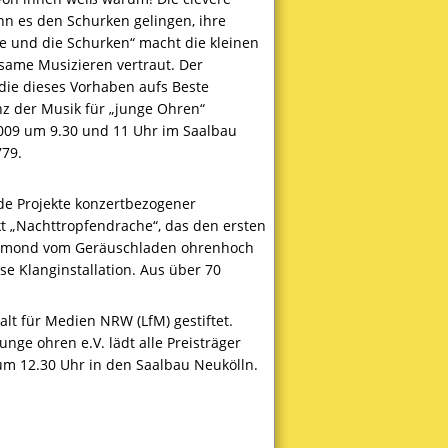
ann es den Schurken gelingen, ihre
e und die Schurken“ macht die kleinen
same Musizieren vertraut. Der
die dieses Vorhaben aufs Beste
nz der Musik für „junge Ohren“
2009 um 9.30 und 11 Uhr im Saalbau
779.
nde Projekte konzertbezogener
kt „Nachttropfendrache“, das den ersten
 Remond vom Geräuschladen ohrenhoch
e Klanginstallation. Aus über 70
alt für Medien
NRW
(LfM) gestiftet.
nge ohren e.V. lädt alle Preisträger
um 12.30 Uhr in den Saalbau Neukölln.