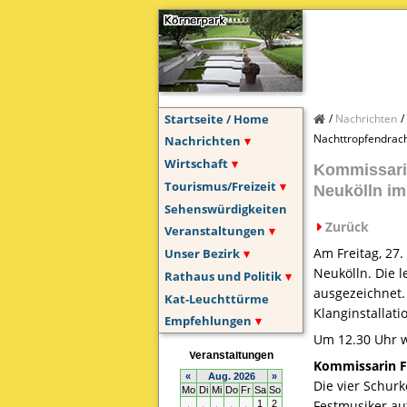
Startseite / Home
Nachrichten
Nachttropfendrac
Nachrichten
Wirtschaft
Kommissarin
Tourismus/Freizeit
Neukölln im
Sehenswürdigkeiten
Zurück
Veranstaltungen
Am Freitag, 27
Unser Bezirk
Neukölln. Die 
Rathaus und Politik
ausgezeichnet.
Kat-Leuchttürme
Klanginstallat
Empfehlungen
Um 12.30 Uhr w
Kommissarin F
Die vier Schurk
Festmusiker auf