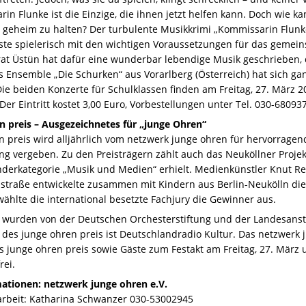
n Flunke ist die Einzige, die ihnen jetzt helfen kann. Doch wie k
t geheim zu halten? Der turbulente Musikkrimi „Kommissarin Flunk
te spielerisch mit den wichtigen Voraussetzungen für das gemein
t Üstün hat dafür eine wunderbar lebendige Musik geschrieben, 
s Ensemble „Die Schurken“ aus Vorarlberg (Österreich) hat sich ga
Die beiden Konzerte für Schulklassen finden am Freitag, 27. März 
 Der Eintritt kostet 3,00 Euro, Vorbestellungen unter Tel. 030-68093
n preis – Ausgezeichnetes für „junge Ohren“
n preis wird alljährlich vom netzwerk junge ohren für hervorrage
ng vergeben. Zu den Preisträgern zählt auch das Neuköllner Proje
onderkategorie „Musik und Medien“ erhielt. Medienkünstler Knut
lstraße entwickelte zusammen mit Kindern aus Berlin-Neukölln dies
hlte die international besetzte Fachjury die Gewinner aus.
r wurden von der Deutschen Orchesterstiftung und der Landesanst
es junge ohren preis ist Deutschlandradio Kultur. Das netzwerk ju
s junge ohren preis sowie Gäste zum Festakt am Freitag, 27. März 
rei.
ationen: netzwerk junge ohren e.V.
sarbeit: Katharina Schwanzer 030-53002945