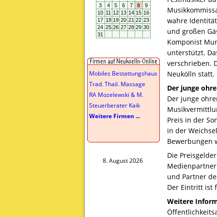
Musikkommissari
wahre Identitä
und großen Gäs
Komponist Mura
unterstützt. Da
verschrieben. 
Mobiles Bestattungshaus
Neukölln statt.
Trad. Thail. Massage
Der junge ohre
RA Mozelewski & M.
Der junge ohre
Steuerberater Kaik
Musikvermittlu
Weitere Firmen ...
Preis in der S
in der Weichse
Bewerbungen wä
Die Preisgelde
8. August 2026
Medienpartner d
und Partner de
Der Eintritt ist f
Weitere Inform
Öffentlichkeit