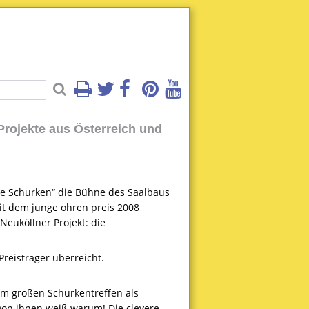
Projekte aus Österreich und
ie Schurken“ die Bühne des Saalbaus
it dem junge ohren preis 2008
euköllner Projekt: die
reisträger überreicht.
eim großen Schurkentreffen als
r von ihnen weiß warum! Die clevere