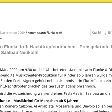
Nachrichten 2009
Kommissarin Flunke trifft
hen
 Flunke trifft Nachttropfendrachen - Preisgekrönte 
 Saalbau Neukölln
. März 2009 um 9.30 und 11 Uhr betreten „Kommissarin Flunke & D
lebendige Musiktheater-Produktion für Kinder ab 5 Jahren wurde m
 Zu den Preisträgern gehört neben „Kommissarin Flunke“ auch ein N
ion „Nachttropfendrache“ des Geräuschladens ohrenhoch.
ird die Auszeichnung während eines Festaktes im Saalbau an die P
lunke – Musikkrimi für Menschen ab 5 Jahren
en Romero Calzone, Al Arrabiata, Mozzarella und Diavolo sollen b
treten. Jedoch, was sie da spielen, klingt schrecklich – und keine