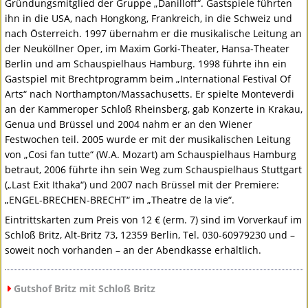
Gründungsmitglied der Gruppe „Danilloff“. Gastspiele führten
ihn in die
USA
, nach Hongkong, Frankreich, in die Schweiz und
nach Österreich. 1997 übernahm er die musikalische Leitung an
der Neuköllner Oper, im Maxim Gorki-Theater, Hansa-Theater
Berlin und am Schauspielhaus Hamburg. 1998 führte ihn ein
Gastspiel mit Brechtprogramm beim „International Festival Of
Arts“ nach Northampton/Massachusetts. Er spielte Monteverdi
an der Kammeroper Schloß Rheinsberg, gab Konzerte in Krakau,
Genua und Brüssel und 2004 nahm er an den Wiener
Festwochen teil. 2005 wurde er mit der musikalischen Leitung
von „Cosi fan tutte“ (W.A. Mozart) am Schauspielhaus Hamburg
betraut, 2006 führte ihn sein Weg zum Schauspielhaus Stuttgart
(„Last Exit Ithaka“) und 2007 nach Brüssel mit der Premiere:
„ENGEL-
BRECHEN
-
BRECHT
“ im „Theatre de la vie“.
Eintrittskarten zum Preis von 12 € (erm. 7) sind im Vorverkauf im
Schloß Britz, Alt-Britz 73, 12359 Berlin, Tel. 030-60979230 und –
soweit noch vorhanden – an der Abendkasse erhältlich.
Gutshof Britz mit Schloß Britz