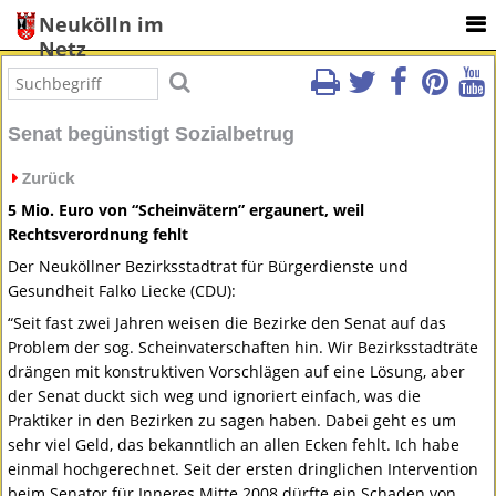
Neukölln im
Netz
Senat begünstigt Sozialbetrug
Zurück
5 Mio. Euro von “Scheinvätern” ergaunert, weil
Rechtsverordnung fehlt
Der Neuköllner Bezirksstadtrat für Bürgerdienste und
Gesundheit Falko Liecke (
CDU
):
“Seit fast zwei Jahren weisen die Bezirke den Senat auf das
Problem der sog. Scheinvaterschaften hin. Wir Bezirksstadträte
drängen mit konstruktiven Vorschlägen auf eine Lösung, aber
der Senat duckt sich weg und ignoriert einfach, was die
Praktiker in den Bezirken zu sagen haben. Dabei geht es um
sehr viel Geld, das bekanntlich an allen Ecken fehlt. Ich habe
einmal hochgerechnet. Seit der ersten dringlichen Intervention
beim Senator für Inneres Mitte 2008 dürfte ein Schaden von