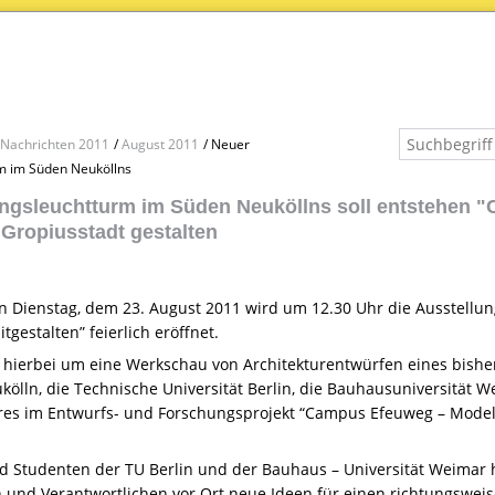
Nachrichten 2011
August 2011
Neuer
m im Süden Neuköllns
ngsleuchtturm im Süden Neuköllns soll entstehen "
 Gropiusstadt gestalten
ienstag, dem 23. August 2011 wird um 12.30 Uhr die Ausstellun
tgestalten” feierlich eröffnet.
 hierbei um eine Werkschau von Architekturentwürfen eines bisher 
kölln, die Technische Universität Berlin, die Bauhausuniversität 
res im Entwurfs- und Forschungsprojekt “Campus Efeuweg – Modell
d Studenten der TU Berlin und der Bauhaus – Universität Weimar 
n und Verantwortlichen vor Ort neue Ideen für einen richtungswei