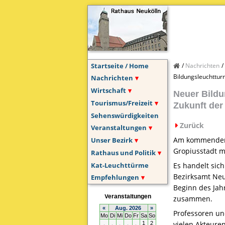
Startseite / Home
Nachrichten
Bildungsleuchttur
Nachrichten
Wirtschaft
Neuer Bildu
Tourismus/Freizeit
Zukunft der
Sehenswürdigkeiten
Zurück
Veranstaltungen
Am kommenden D
Unser Bezirk
Gropiusstadt mi
Rathaus und Politik
Kat-Leuchttürme
Es handelt sich
Bezirksamt Neu
Empfehlungen
Beginn des Jah
zusammen.
Professoren un
vielen Akteure