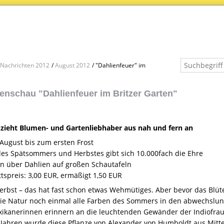
Nachrichten 2012
August 2012
"Dahlienfeuer" im
enschau "Dahlienfeuer im Britzer Garten"
 zieht Blumen- und Gartenliebhaber aus nah und fern an
 August bis zum ersten Frost
des Spätsommers und Herbstes gibt sich 10.000fach die Ehre
n über Dahlien auf großen Schautafeln
tspreis: 3,00
EUR
, ermäßigt 1,50
EUR
rbst – das hat fast schon etwas Wehmütiges. Aber bevor das Blüte
die Natur noch einmal alle Farben des Sommers in den abwechslun
ikanerinnen erinnern an die leuchtenden Gewänder der Indiofrauen
 Jahren wurde diese Pflanze von Alexander von Humboldt aus Mitt