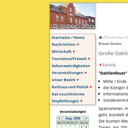
Startseite / Home
Nachrichten
Britzer Garten
Nachrichten
Wirtschaft
Große Dahli
Tourismus/Freizeit
Zurück
Sehenswürdigkeiten
Veranstaltungen
“Dahlienfeuer”
Unser Bezirk
Mitte / Ende
Rathaus und Politik
die Königin 
Informatione
Kat-Leuchttürme
Sondereintrit
Empfehlungen
Spätsommer, He
geht, bündelt 
Die bunten Mex
Tönen. Vor 200