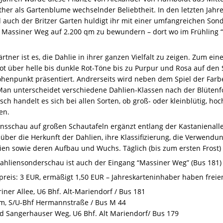
ither als Gartenblume wechselnder Beliebtheit. In den letzten Jahr
uch der Britzer Garten huldigt ihr mit einer umfangreichen Sond
 Massiner Weg auf 2.200 qm zu bewundern – dort wo im Frühling “T
rtner ist es, die Dahlie in ihrer ganzen Vielfalt zu zeigen. Zum ein
ot über helle bis dunkle Rot-Töne bis zu Purpur und Rosa auf den
enpunkt präsentiert. Andrerseits wird neben dem Spiel der Farbe
Man unterscheidet verschiedene Dahlien-Klassen nach der Blütenfo
sch handelt es sich bei allen Sorten, ob groß- oder kleinblütig, ho
en.
onsschau auf großen Schautafeln ergänzt entlang der Kastanienall
ber die Herkunft der Dahlien, ihre Klassifizierung, die Verwendun
ien sowie deren Aufbau und Wuchs. Täglich (bis zum ersten Frost) 
hliensonderschau ist auch der Eingang “Massiner Weg” (Bus 181) t
preis: 3
EUR
, ermäßigt 1,50
EUR
– Jahreskarteninhaber haben freien 
ner Allee, U6 Bhf. Alt-Mariendorf / Bus 181
, S/U-Bhf Hermannstraße / Bus M 44
d Sangerhauser Weg, U6 Bhf. Alt Mariendorf/ Bus 179