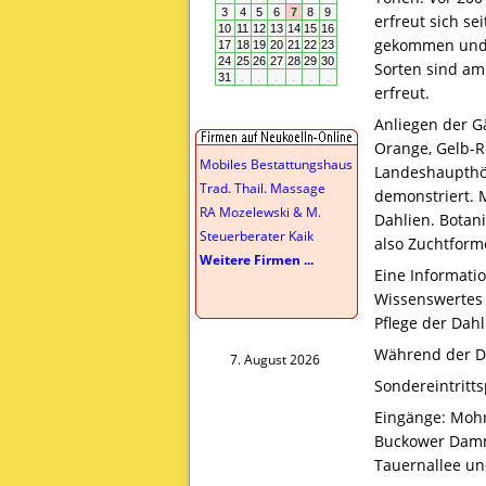
erfreut sich se
gekommen und a
Sorten sind am
erfreut.
Anliegen der Gä
Orange, Gelb-R
Mobiles Bestattungshaus
Landeshaupthöh
Trad. Thail. Massage
demonstriert. 
RA Mozelewski & M.
Dahlien. Botani
Steuerberater Kaik
also Zuchtform
Weitere Firmen ...
Eine Informati
Wissenswertes ü
Pflege der Dahl
Während der Da
7. August 2026
Sondereintritts
Eingänge: Mohri
Buckower Damm
Tauernallee un