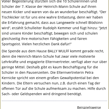
Voller Begeisterung stürzten sich die 10 Schülerinnen und
Schüler der 7. Klasse der Heinrich-Mann-Schule auf ihren
neuen Kicker und waren von da an wunderbar beschäftigt. “Der
Tischkicker ist für uns eine wahre Entlastung, denn wir haben
die Erfahrung gemacht, dass aus Langeweile schnell Blödsinn
wird”, erzählt Schulleiter Rudolph Kemmer und fügt hinzu: “Jetzt
sind unsere Kinder beschäftigt, bewegen sich und schulen
gleichzeitig ihre motorischen Fähigkeiten und fairen
Sportsgeist. Vielen herzlichen Dank dafür!”
Die Spende aus dem Hause
BALLY
WULFF
kommt gerade recht,
denn die Heinrich-Mann-Schule hat zwar viele motivierte
Lehrkräfte und engagierte Elternvertreter, verfügt aber nur über
geringe Mittel. Deshalb gibt es kaum Beschäftigung für die
Schüler in den Pausenzeiten. Die Elternvertreterin Petra
Kernicke spricht von einem großen Gewaltpotential bei den
Kindern. Die Eltern versuchen nun, z.B. durch einen Tag der
offenen Tür auf die Schule aufmerksam zu machen. Hilfe durch
Sach- oder Geldspenden wird dringend benötigt.
Beispielsweise