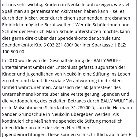
ist uns sehr wichtig, Kindern in Neukölln aufzuzeigen, wie viel
Spaß man an gemeinsamen Aktivitäten haben kann – sei es
durch den Kicker, oder durch einen spannenden, praxisnahen
Einblick in mögliche Berufswelten.” Wer die Schülerinnen und
Schüler der Heinrich-Mann-Schule unterstützen möchte, kann
dies gerne direkt über das Spendenkonto der Schule tun:
Spendenkonto: Kto. 6 603 231 830/ Berliner Sparkasse |
BLZ
:
100 500 00
In 2010 wurde von der Geschäftsleitung der
BALLY
WULFF
Entertainment GmbH der Entschluss gefasst, zugunsten der
Kinder und Jugendlichen von Neukölln eine Stiftung ins Leben
zu rufen und damit die soziale Verantwortung im direkten
Umfeld wahrzunehmen. Anlässlich der 60-Jahresfeier des
Unternehmens konnte über eine Versteigerung, Spenden und
die Verdoppelung des erzielten Betrages durch
BALLY
WULFF
als
erste Maßnahmeein Scheck über 31.280,00 â‚¬ an die Hermann-
Sander-Grundschule in Neukölln übergeben werden. Als
kontinuierliche Maßnahme spendet die Stiftung monatlich
einen Kicker an eine der vielen Neuköllner
Jugendeinrichtungen. Diese können sich schriftlich, auch per E-