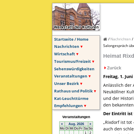
Startseite / Home
Nachrichten
Salongespräch übe
Nachrichten
Wirtschaft
Heimat Rixd
Tourismus/Freizeit
Zurück
Sehenswürdigkeiten
Veranstaltungen
Freitag, 1. Jun
Unser Bezirk
Anlässlich der
Rathaus und Politik
Neuköllner Kult
und der Histor
Kat-Leuchttürme
den bekannten 
Empfehlungen
Der Eintritt ist 
„Rixdorf ist to
auch den schle