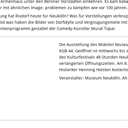
 Armenhaus unter den Berliner Vorstädten einkehren. Es kam bekan
r mit ähnlichen Image- problemen zu kämpfen wie vor 100 Jahren. 
ng hat Rixdorf heute für Neukölln? Was für Vorstellungen verknü
d was haben die Bilder von Dorfidylle und Vergnügungsmeile mit 
hmenprogramm gestaltet der Comedy-Künstler Murat Topal.
Die Ausstellung des Mobilen Museum
KGB
44. Geöffnet ist mittwochs bis
des Kulturfestivals 48 Stunden Neuk
verlängerten Öffnungszeiten. Am 8.
Historiker Henning Holsten kostenl
Veranstalter: Museum Neukölln, Alt-