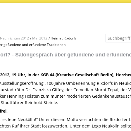
Nachrichten 2012
Mai 2012
Heimat Rixdorf?
r gefundene und erfundene Traditionen
orf? - Salongespräch über gefundene und erfundene
i 2012, 19 Uhr, in der
KGB
44 (Kreative Gesellschaft Berlin), Herzbe
 Ausstellungseröffnung „100 Jahre Umbenennung Rixdorfs in Neukö
urstadträtin Dr. Franziska Giffey, der Comedian Murat Topal, der 
iker Henning Holsten zum munter moderierten Gedankenaustausch 
Stadtführer Reinhold Steinle.
frei.
t – es lebe Neukölln!“ Unter diesem Motto versuchten die Rixdorfer
chten Ruf ihrer Stadt loszuwerden. Unter dem Logo Neukölln sollt