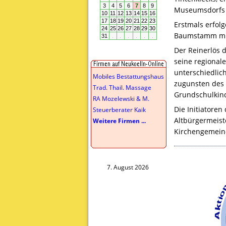
Museumsdorfs 
Erstmals erfol
Baumstamm mit 
Der Reinerlös d
seine regionale
unterschiedlic
Mobiles Bestattungshaus
zugunsten des 
Trad. Thail. Massage
Grundschulkin
RA Mozelewski & M.
Die Initiatore
Steuerberater Kaik
Altbürgermeiste
Weitere Firmen ...
Kirchengemeind
7. August 2026