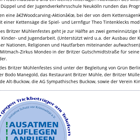
Düppel und der Jugendverkehrsschule Neukölln runden das Prog
gen eine â€žWoodcarving-Aktionâ€œ, bei der von dem Kettensägen
einer Kettensäge die Spiel- und Lernfigur Theo Tintenklecks model
es Britzer Mühlenfestes geht je zur Hälfte an zwei gemeinnützige In
 Kinder- und Jugendarbeit. (Unterstützt wird u.a. der Ausbau der K
her Nationen, Religionen und Hautfarben miteinander aufwachsen) 
Mitmach-Zirkus Mondeo in der Britzer Gutschmidtstraße für seine
der.
n des Britzer Mühlenfestes sind unter der Begleitung von Grün Ber
r Bodo Manegold, das Restaurant Britzer Mühle, der Britzer Müller
e Alt-Buckow, die AG Sympathisches Buckow, sowie der Verein Kind