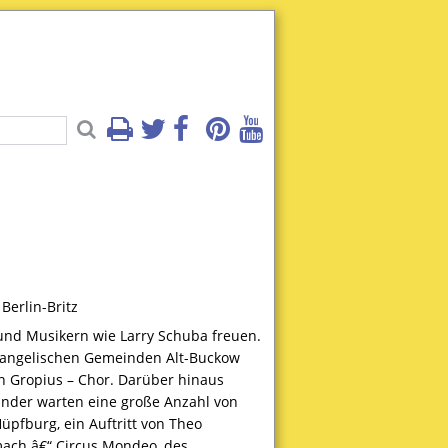
Berlin-Britz
und Musikern wie Larry Schuba freuen.
evangelischen Gemeinden Alt-Buckow
en Gropius – Chor. Darüber hinaus
Kinder warten eine große Anzahl von
Hüpfburg, ein Auftritt von Theo
tmach â€“ Circus Mondeo, des