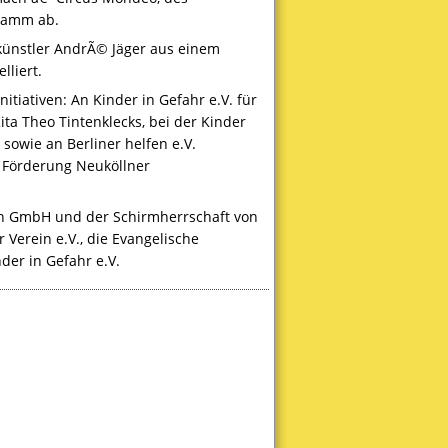
ramm ab.
künstler AndrÃ© Jäger aus einem
liert.
itiativen: An Kinder in Gefahr e.V. für
ita Theo Tintenklecks, bei der Kinder
sowie an Berliner helfen e.V.
 Förderung Neuköllner
lin GmbH und der Schirmherrschaft von
 Verein e.V., die Evangelische
er in Gefahr e.V.