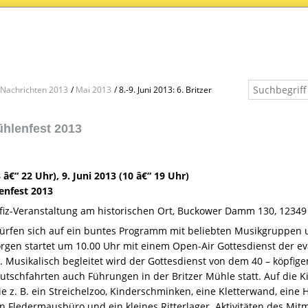
Nachrichten 2013
Mai 2013
8.-9. Juni 2013: 6. Britzer
ühlenfest 2013
3 â€“ 22 Uhr), 9. Juni 2013 (10 â€“ 19 Uhr)
lenfest 2013
efiz-Veranstaltung am historischen Ort, Buckower Damm 130, 12349 
ürfen sich auf ein buntes Programm mit beliebten Musikgruppen 
gen startet um 10.00 Uhr mit einem Open-Air Gottesdienst der 
 Musikalisch begleitet wird der Gottesdienst von dem 40 – köpfig
utschfahrten auch Führungen in der Britzer Mühle statt. Auf die 
ie z. B. ein Streichelzoo, Kinderschminken, eine Kletterwand, eine 
in Fledermausbüro und ein kleines Ritterlager. Aktivitäten des Mi