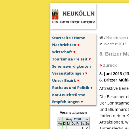
Startseite / Home
Nachrichten
Mühlenfest 2013
Nachrichten
Wirtschaft
6. Britzer M
Tourismus/Freizeit
Zurück
Sehenswürdigkeiten
Veranstaltungen
8. Juni 2013 (1
6. Britzer Müh
Unser Bezirk
Rathaus und Politik
Attraktive Ben
Kat-Leuchttürme
Die Besucher d
Empfehlungen
Der Sonntagmor
und Blumhardt.
finden neben K
Attraktionen, w
Tintenklecks, e