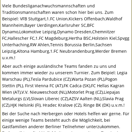
Viele Bundesliganachwuchsmannschaften und
Traditionsmannschaften waren schon hier bei uns. Zum
Beispiel:
VFB
Stuttgart,1.FC Union,Kickers Offenbach,Waldhof
Mannheim,Bayer Uerdingen,Karlsruher SC,BFC
Dynamo,Lokomotive Leipzig,Dynamo Dresden,Chemnitzer
FC,Hallescher FC,1.FC Magdeburg,Hertha
BSC
,Holstein Kiel,Spvgg
Unterhaching,RW Ahlen,Tennis Borussia Berlin,Sachsen
Leipzig,Altona Hamburg,1.FC Neubrandenburg,Werder Bremen
u.v.m.!
Aber auch einige ausländische Teams fanden zu uns und
kommen immer wieder zu unserem Turnier. Zum Beipiel: Legia
Warschau (PL),Tesla Pardubice (CZ),Warta Pozan (PL),Pogon
Stettin (PL), First Vienna FC (AT),FK Cadca (SK),FC Hellas Kagran
Wien (AT),V.V. Nieuweschoot (NL),Motorlet Prag (CZ),Liepajas
Metalurgs (LV),Slovan Liberec (CZ),AZSV Aalten (NL),Slavia Prag
(CZ),HJK Helsinki (FI), Hradec Kralove (CZ), Ringe BK (DK) u.v.m.!
Bei der Suche nach Herbergen oder Hotels helfen wir gerne. Für
einige wenige Teams besteht auch die Möglichkeit, bei
Gastfamilien anderer Berliner Teilnehmer unterzukommen.