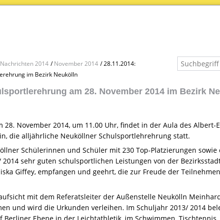
Nachrichten 2014
November 2014
28.11.2014:
lerehrung im Bezirk Neukölln
lsportlerehrung am 28. November 2014 im Bezirk Ne
m 28. November 2014, um 11.00 Uhr, findet in der Aula des Albert-
in, die alljährliche Neuköllner Schulsportlehrehrung statt.
llner Schülerinnen und Schüler mit 230 Top-Platzierungen sowie 
 2014 sehr guten schulsportlichen Leistungen von der Bezirksstadt
nziska Giffey, empfangen und geehrt, die zur Freude der Teilnehme
aufsicht mit dem Referatsleiter der Außenstelle Neukölln Meinhard
n und wird die Urkunden verleihen. Im Schuljahr 2013/ 2014 bel
 Berliner Ebene in der Leichtathletik, im Schwimmen, Tischtennis, 