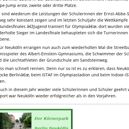
-Jump erste, zweite oder dritte Plätze.
sind wiederum die Leistungen der Schülerinnen der Ernst-Abbe-Sc
nweg sehr konstant zeigen und im letzten Schuljahr die Wettkämpfe
Bundesfinales â€žJugend trainiert für Olympiaâ€œ, dort wurden sie
ederholte Sieger im Landesfinale behaupteten sich die Turnerinne
bene.
für Neukölln errangen nun auch zum wiederholten Mal die Street
nnisspieler des Albert-Einstein-Gymnasiums, die Schwimmer der Sc
d die Leichtathleten der Grundschule am Sandsteinweg.
ss man schnell rennen. Denn nur so ist es zu erklären, dass Neukö
ocke Berlinâ€œ, beim
ISTAF
im Olympiastadion und beim Indoor-
I
en.
uch in diesem Jahr wieder viele Schülerinnen und Schüler geehrt 
port war Neukölln wieder erfolgreicher als in den Vorjahren.