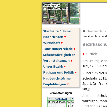
Startseite / Home
Nachrichten
Bezirksschulsport
Nachrichten
Wirtschaft
Bezirksschu
Tourismus/Freizeit
Zurück
Sehenswürdigkeiten
Veranstaltungen
Am Freitag, de
109, 12359 Berl
Unser Bezirk
Rathaus und Politik
Rund 175 Neukö
Schuljahr 2013/
Kat-Leuchttürme
Sport, Dr. Fra
Empfehlungen
sorgt.
Auch die Schul
würdigen Rahme
und Schüler auf