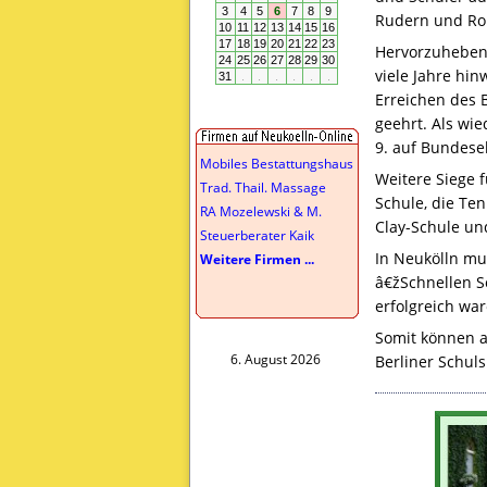
Rudern und Rope
Hervorzuheben 
viele Jahre hi
Erreichen des 
geehrt. Als wi
9. auf Bundese
Mobiles Bestattungshaus
Weitere Siege 
Trad. Thail. Massage
Schule, die Te
RA Mozelewski & M.
Clay-Schule un
Steuerberater Kaik
In Neukölln mu
Weitere Firmen ...
â€žSchnellen S
erfolgreich war
Somit können a
6. August 2026
Berliner Schuls