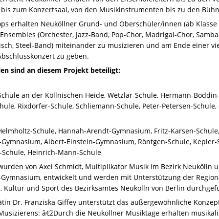
is zum Konzertsaal, von den Musikinstrumenten bis zu den Bühne
ps erhalten Neuköllner Grund- und Oberschüler/innen (ab Klasse 5
Ensembles (Orchester, Jazz-Band, Pop-Chor, Madrigal-Chor, Samb
isch, Steel-Band) miteinander zu musizieren und am Ende einer vi
bschlusskonzert zu geben.
en sind an diesem Projekt beteiligt:
Schule an der Köllnischen Heide, Wetzlar-Schule, Hermann-Boddin-S
chule, Rixdorfer-Schule, Schliemann-Schule, Peter-Petersen-Schule
lmholtz-Schule, Hannah-Arendt-Gymnasium, Fritz-Karsen-Schule,
-Gymnasium, Albert-Einstein-Gymnasium, Röntgen-Schule, Kepler-S
-Schule, Heinrich-Mann-Schule
wurden von Axel Schmidt, Multiplikator Musik im Bezirk Neukölln u
n-Gymnasium, entwickelt und werden mit Unterstützung der Region
, Kultur und Sport des Bezirksamtes Neukölln von Berlin durchgefü
ätin Dr. Franziska Giffey unterstützt das außergewöhnliche Konze
sizierens: â€žDurch die Neuköllner Musiktage erhalten musikalis