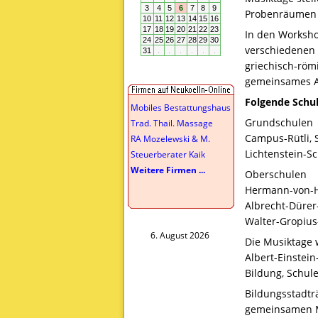
Probenräumen b
In den Worksho
verschiedenen 
griechisch-röm
gemeinsames A
Folgende Schul
Mobiles Bestattungshaus
Grundschulen
Trad. Thail. Massage
Campus-Rütli, 
RA Mozelewski & M.
Lichtenstein-S
Steuerberater Kaik
Weitere Firmen ...
Oberschulen
Hermann-von-He
Albrecht-Dürer
Walter-Gropius
6. August 2026
Die Musiktage 
Albert-Einstei
Bildung, Schule
Bildungsstadtr
gemeinsamen Mu