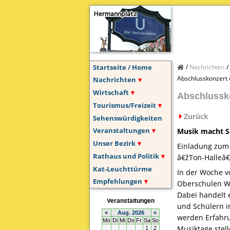
Startseite / Home
Nachrichten
Abschlusskonzert 
Nachrichten
Wirtschaft
Abschlussko
Tourismus/Freizeit
Zurück
Sehenswürdigkeiten
Veranstaltungen
Musik macht Sc
Unser Bezirk
Einladung zum 
Rathaus und Politik
â€žTon-Halleâ€
Kat-Leuchttürme
In der Woche v
Empfehlungen
Oberschulen Wo
Dabei handelt 
und Schülern i
werden Erfahru
Musiktage stel