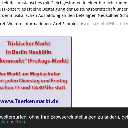
hkeit des Austausches mit Gleichgesinnten in einer bereichernden
sskonzert, es ist eine Bestätigung der Leistungsbereitschaft unse
t der musikalischen Ausbildung an den beteiligten Neuköllner Sc
t frei. Weitere Informationen: Axel Schmidt.
axel.schmidt@lisa-tetz
eitersurfen, ohne Ihre Browsereinstellungen zu ändern, geh
tenübersicht
ils ansehen