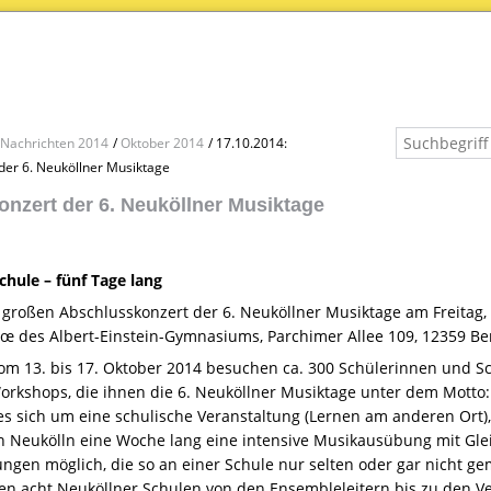
Nachrichten 2014
Oktober 2014
17.10.2014:
der 6. Neuköllner Musiktage
nzert der 6. Neuköllner Musiktage
hule – fünf Tage lang
großen Abschlusskonzert der 6. Neuköllner Musiktage am Freitag, 
œ des Albert-Einstein-Gymnasiums, Parchimer Allee 109, 12359 Ber
om 13. bis 17. Oktober 2014 besuchen ca. 300 Schülerinnen und S
rkshops, die ihnen die 6. Neuköllner Musiktage unter dem Motto
es sich um eine schulische Veranstaltung (Lernen am anderen Ort)
n Neukölln eine Woche lang eine intensive Musikausübung mit Glei
ngen möglich, die so an einer Schule nur selten oder gar nicht 
len acht Neuköllner Schulen von den Ensembleleitern bis zu den V