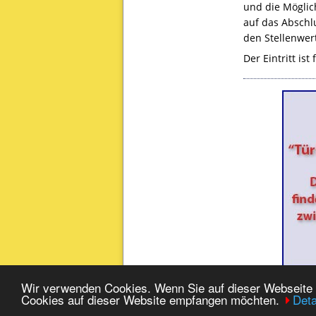
und die Möglic
auf das Abschlu
den Stellenwer
Der Eintritt is
Wir verwenden Cookies. Wenn Sie auf dieser Webseite w
|
|
Impressum
|
Datenschutz
|
Sei
Cookies auf dieser Website empfangen möchten.
Deta