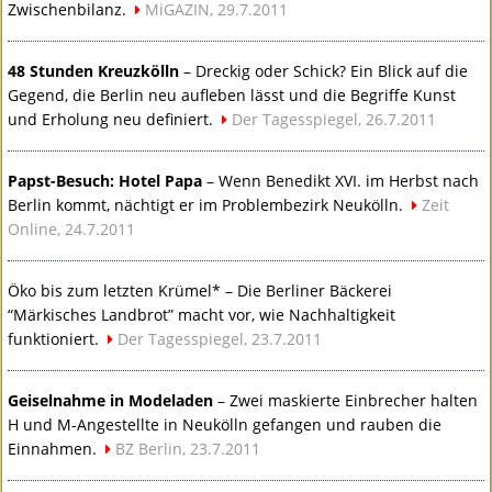
Zwischenbilanz.
MiGAZIN, 29.7.2011
48 Stunden Kreuzkölln
– Dreckig oder Schick? Ein Blick auf die
Gegend, die Berlin neu aufleben lässt und die Begriffe Kunst
und Erholung neu definiert.
Der Tagesspiegel, 26.7.2011
Papst-Besuch: Hotel Papa
– Wenn Benedikt
XVI
. im Herbst nach
Berlin kommt, nächtigt er im Problembezirk Neukölln.
Zeit
Online, 24.7.2011
Öko bis zum letzten Krümel* – Die Berliner Bäckerei
“Märkisches Landbrot” macht vor, wie Nachhaltigkeit
funktioniert.
Der Tagesspiegel, 23.7.2011
Geiselnahme in Modeladen
– Zwei maskierte Einbrecher halten
H und M-Angestellte in Neukölln gefangen und rauben die
Einnahmen.
BZ Berlin, 23.7.2011