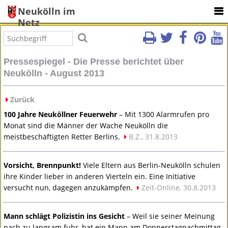
Neukölln im
Netz
Pressespiegel - Die Presse berichtet über
Neukölln - August 2013
Zurück
100 Jahre Neuköllner Feuerwehr
– Mit 1300 Alarmrufen pro
Monat sind die Männer der Wache Neukölln die
meistbeschäftigten Retter Berlins.
B.Z., 31.8.2013
Vorsicht, Brennpunkt!
Viele Eltern aus Berlin-Neukölln schulen
ihre Kinder lieber in anderen Vierteln ein. Eine Initiative
versucht nun, dagegen anzukämpfen.
Zeit-Online, 30.8.2013
Mann schlägt Polizistin ins Gesicht
– Weil sie seiner Meinung
nach zu langsam fuhr, hat ein Mann am Donnerstagnachmittag