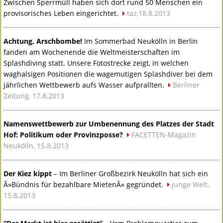
Zwischen Sperrmüll haben sich dort rund 50 Menschen ein
provisorisches Leben eingerichtet.
taz,18.8.2013
Achtung, Arschbombe!
Im Sommerbad Neukölln in Berlin
fanden am Wochenende die Weltmeisterschaften im
Splashdiving statt. Unsere Fotostrecke zeigt, in welchen
waghalsigen Positionen die wagemutigen Splashdiver bei dem
jährlichen Wettbewerb aufs Wasser aufprallten.
Berliner
Zeitung, 17.8.2013
Namenswettbewerb zur Umbenennung des Platzes der Stadt
Hof: Politikum oder Provinzposse?
FACETTEN
-Magazin
Neukölln, 15.8.2013
Der Kiez kippt
– Im Berliner Großbezirk Neukölln hat sich ein
Â»Bündnis für bezahlbare MietenÂ« gegründet.
junge Welt,
15.8.2013