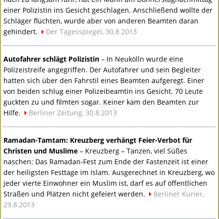
einer Polizistin ins Gesicht geschlagen. Anschließend wollte der
Schläger flüchten, wurde aber von anderen Beamten daran
gehindert.
Der Tagesspiegel, 30.8.2013
Autofahrer schlägt Polizistin
– In Neukölln wurde eine
Polizeistreife angegriffen. Der Autofahrer und sein Begleiter
hatten sich über den Fahrstil eines Beamten aufgeregt. Einer
von beiden schlug einer Polizeibeamtin ins Gesicht. 70 Leute
guckten zu und filmten sogar. Keiner kam den Beamten zur
Hilfe.
Berliner Zeitung, 30.8.2013
Ramadan-Tamtam: Kreuzberg verhängt Feier-Verbot für
Christen und Muslime
– Kreuzberg – Tanzen, viel Süßes
naschen: Das Ramadan-Fest zum Ende der Fastenzeit ist einer
der heiligsten Festtage im Islam. Ausgerechnet in Kreuzberg, wo
jeder vierte Einwohner ein Muslim ist, darf es auf öffentlichen
Straßen und Plätzen nicht gefeiert werden.
Berliner Kurier,
29.8.2013