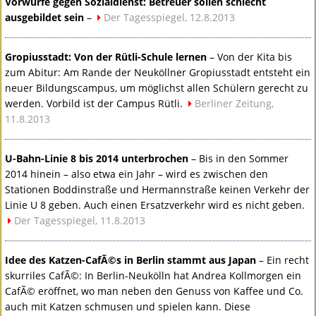
Vorwürfe gegen Sozialdienst: Betreuer sollen schlecht
ausgebildet sein
–
Der Tagesspiegel, 12.8.2013
Gropiusstadt: Von der Rütli-Schule lernen
– Von der Kita bis
zum Abitur: Am Rande der Neuköllner Gropiusstadt entsteht ein
neuer Bildungscampus, um möglichst allen Schülern gerecht zu
werden. Vorbild ist der Campus Rütli.
Berliner Zeitung,
11.8.2013
U-Bahn-Linie 8 bis 2014 unterbrochen
– Bis in den Sommer
2014 hinein – also etwa ein Jahr – wird es zwischen den
Stationen Boddinstraße und Hermannstraße keinen Verkehr der
Linie U 8 geben. Auch einen Ersatzverkehr wird es nicht geben.
Der Tagesspiegel, 11.8.2013
Idee des Katzen-CafÃ©s in Berlin stammt aus Japan
– Ein recht
skurriles CafÃ©: In Berlin-Neukölln hat Andrea Kollmorgen ein
CafÃ© eröffnet, wo man neben den Genuss von Kaffee und Co.
auch mit Katzen schmusen und spielen kann. Diese