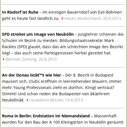
In Rixdorf ist Ruhe
– Im einstigen Bauerndorf von Exil-Böhmen
geht es heute fast ländlich zu.
neues deutschland, 20.8.2013
SPD
streitet um Image von Neukölln
– Junglehrer scheinen die
Schulen im Bezirk zu meiden. Bildungsstaatssekretär Mark
Rackles (
SPD
) glaubt, dass das am schlechten Image des Bezirks
liegt – das auch seine Parteigenossen herbei geredet hat.
Berliner Zeitung, 20.8.2013
An der Donau istâ€™s wie hier
– Der 8. Bezirk in Budapest
mausert sich. Clubs eröffnen in leerstehenden Mauern, immer
mehr Young Professionals zieht es dorthin. Klingt vertraut?
Stimmt! Und schon reden die Budapester von â€œihrem
Neuköllnâ€.
neuköllnerâ€¢net, 19.8.2013
Roma in Berlin: Endstation im Niemandsland
– Massenhaft
wurden für den Bau der A 100 Kleingärten in Neukölln geräumt.