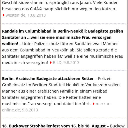
Geschäftsidee stammt ursprünglich aus Japan. Viele Kunden
besuchen das CafÃ© hauptsächlich nur wegen den Katzen.
westen.de, 10.8.2013
Randale im Columbiabad in Berlin-Neuköll: Badegäste greifen
Sanitäter an …weil sie eine muslimische Frau versorgen
wollten!
– Unter Polizeischutz führen Sanitäter zwei Männer
aus dem Columbiabad in Neukölln ab. Sie sollen gerade die
Sanitäter angegriffen haben â€“ weil sie eine muslimische Frau
medizinisch versorgten!
BILD
, 9.8.2013
Berlin: Arabische Badegäste attackieren Retter
– Polizei-
Großeinsatz im Berliner Stadtteil Neukölln: Vor kurzem sollen
Männer aus einer arabischen Familie in einem Freibad
Sanitäter angegriffen haben. Die Retter hatten eine
muslimische Frau versorgt und dabei berührt.
merkur-
online.de, 9.8.2013
18. Buckower Strohballenfest vom 16. bis 18. August
– Buckow.