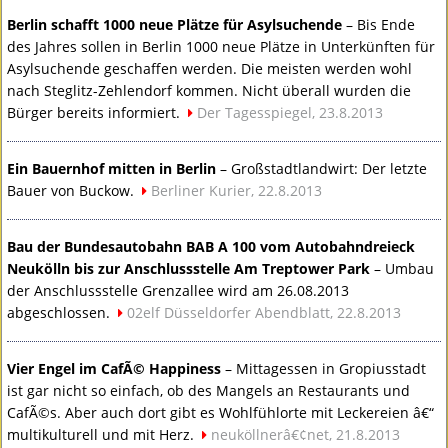
Berlin schafft 1000 neue Plätze für Asylsuchende
– Bis Ende
des Jahres sollen in Berlin 1000 neue Plätze in Unterkünften für
Asylsuchende geschaffen werden. Die meisten werden wohl
nach Steglitz-Zehlendorf kommen. Nicht überall wurden die
Bürger bereits informiert.
Der Tagesspiegel, 23.8.2013
Ein Bauernhof mitten in Berlin
– Großstadtlandwirt: Der letzte
Bauer von Buckow.
Berliner Kurier, 22.8.2013
Bau der Bundesautobahn
BAB
A 100 vom Autobahndreieck
Neukölln bis zur Anschlussstelle Am Treptower Park
– Umbau
der Anschlussstelle Grenzallee wird am 26.08.2013
abgeschlossen.
02elf Düsseldorfer Abendblatt, 22.8.2013
Vier Engel im CafÃ© Happiness
– Mittagessen in Gropiusstadt
ist gar nicht so einfach, ob des Mangels an Restaurants und
CafÃ©s. Aber auch dort gibt es Wohlfühlorte mit Leckereien â€“
multikulturell und mit Herz.
neuköllnerâ€¢net, 21.8.2013