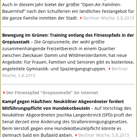
Auch in diesem Jahr bietet der größte “Open-Air-Familien-
Bauernhof” nach den Schulferien ein ländliches Festangebot für
die ganze Familie inmitten der Stadt.
Berliner Woche, 6.8.2013
Bewegung im Grünen: Training entlang des Fitnesspfads in der
Gropiusstadt
– Die Gropiusmeile, der wohl größte
zusammenhängende Freizeitbereich in einem Quartier
zwischen Zwickauer Damm und Wildmeisterdamm, hat neue
Angebote: Für Frauen, Familien und Senioren gibt es kostenlose,
angeleitete Gymnastik- und Spaziergangsgruppen.
Berliner
Woche, 5.8.2013
Der Fitnesspfad "Gropiusmeile" im Internet
Kampf gegen Häufchen: Neuköllner Abgeordneter fordert
Mitführungspflicht von Hundekotbeuteln
– Auf Vorschlag des
Neuköllner Abgeordneten Joschka Langenbrinck (
SPD
) prüft der
Senat derzeit eine Änderung des Straßenreinigungsgesetzes.
Beim Verstoß gegen eine Hundekotbeutelpflicht könnte es
demnach bald ein Bußgeld geben.
Berliner Woche, 5.8.2013