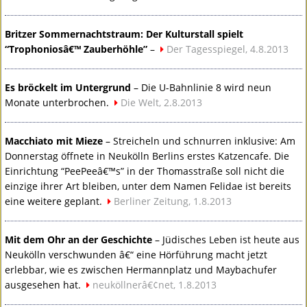
Britzer Sommernachtstraum: Der Kulturstall spielt
“Trophoniosâ€™ Zauberhöhle”
–
Der Tagesspiegel, 4.8.2013
Es bröckelt im Untergrund
– Die U-Bahnlinie 8 wird neun
Monate unterbrochen.
Die Welt, 2.8.2013
Macchiato mit Mieze
– Streicheln und schnurren inklusive: Am
Donnerstag öffnete in Neukölln Berlins erstes Katzencafe. Die
Einrichtung “PeePeeâ€™s” in der Thomasstraße soll nicht die
einzige ihrer Art bleiben, unter dem Namen Felidae ist bereits
eine weitere geplant.
Berliner Zeitung, 1.8.2013
Mit dem Ohr an der Geschichte
– Jüdisches Leben ist heute aus
Neukölln verschwunden â€“ eine Hörführung macht jetzt
erlebbar, wie es zwischen Hermannplatz und Maybachufer
ausgesehen hat.
neuköllnerâ€¢net, 1.8.2013