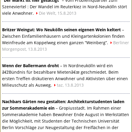
“Der Markt ist hier gesättigt”
– Vom Problemquartier zum
Szeneviertel : Der Wandel im Reuterkiez in Nord-Neukölln stört
viele Anwohner.
Die Welt, 15.8.2013
Britzer Weingut: Wo Neukölln seinen eigenen Wein keltert
–
Zwischen Einfamilienhäusern und Kleingartenkolonien finden
Weinfreude am Koppelweg einen ganzen “Weinberg”.
Berliner
Morgenpost, 13.8.2013
Wenn der Ballermann droht
– In Nordneukölln wird ein
â€žBündnis für bezahlbare Mietenâ€œ geschmiedet. Beim
ersten Treffen diskutieren Anwohner und Aktivisten über einen
Milieuschutz als Ausweg.
taz, 13.8.2013
Nachbars Gärten neu gestalten: Architekturstudenten laden
zur Sommerakademie ein
– Gropiusstadt. Im Rahmen einer
Sommerakademie haben Bewohner Ende August in Werkstätten
die Möglichkeit, mit Studenten der Technischen Universität
Berlin Vorschläge zur Neugestaltung der Freiflächen in der