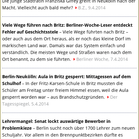
Die junge Stadträtin Franziska Giffey greift in Neukölln nach der
Macht. Vielleicht auch bald mehr?
B.Z., 9.4.2014
Viele Wege führen nach Britz: Berliner-Woche-Leser entdeckt
Fehler auf Geschichtsstele
– Viele Wege führten nach Britz –
oder auch aus dem Ort heraus, als er noch das kleine Dorf im
märkischen Land war. Damals war das System einfach und
verständlich. Die meisten Wege und Straßen waren nach dem
Ort benannt, zu dem sie führten.
Berliner Woche, 7.4.2014
Berlin-Neukölln: Aula in Britz gesperrt: Mittagessen auf dem
Schulhof
– In der Fritz-Karsen-Schule in Britz mussten die
Schüler am Freitag unter freiem Himmel essen, weil die Aula
gesperrt worden war – aus Brandschutzgründen.
Der
Tagesspiegel, 5.4.2014
Lehrermangel: Senat lockt auswärtige Bewerber in
Problemkieze
– Berlin sucht noch über 1700 Lehrer zum neuen
Schuljahr. Vor allem in den Brennpunktbezirken dürfte es