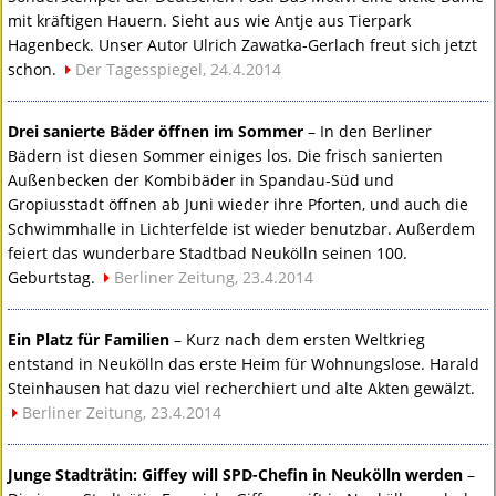
mit kräftigen Hauern. Sieht aus wie Antje aus Tierpark
Hagenbeck. Unser Autor Ulrich Zawatka-Gerlach freut sich jetzt
schon.
Der Tagesspiegel, 24.4.2014
Drei sanierte Bäder öffnen im Sommer
– In den Berliner
Bädern ist diesen Sommer einiges los. Die frisch sanierten
Außenbecken der Kombibäder in Spandau-Süd und
Gropiusstadt öffnen ab Juni wieder ihre Pforten, und auch die
Schwimmhalle in Lichterfelde ist wieder benutzbar. Außerdem
feiert das wunderbare Stadtbad Neukölln seinen 100.
Geburtstag.
Berliner Zeitung, 23.4.2014
Ein Platz für Familien
– Kurz nach dem ersten Weltkrieg
entstand in Neukölln das erste Heim für Wohnungslose. Harald
Steinhausen hat dazu viel recherchiert und alte Akten gewälzt.
Berliner Zeitung, 23.4.2014
Junge Stadträtin: Giffey will
SPD
-Chefin in Neukölln werden
–