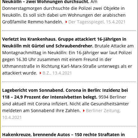
Neukölln – zwei Wohnungen durchsucht.
Am
Donnerstagmorgen durchsuchte die Polizei zwei Objekte in
Neukölln. Es soll sich dabei um Wohnungen der arabischen
Großfamilie Remmo handeln.
Der Tagesspiegel, 15.4.2021
Verletzt ins Krankenhaus. Gruppe attackiert 16-Jährigen in
Neukölln mit Gürtel und Schraubendreher.
Brutale Attacke am
Montagnachmittag in Neukölln: Ein 16-Jähriger war laut Polizei
gegen 16.30 Uhr zusammen mit einem Freund in der
Uthmannstraße in Richtung Karl-Marx-Straße unterwegs als er
attackiert wurde.
B.Z., 13.4.2021
Lagebericht vom Sonnabend. Corona in Berlin: Inzidenz bei
118 – 24,9 Prozent der Intensivbetten belegt.
9594 Berliner
sind aktuell mit Corona infiziert. Nicht alle Gesundheitsämter
meldeten am Sonnabend ihre Zahlen.
Berliner Zeitung,
10.4.2021
Hakenkreuze, brennende Autos – 150 rechte Straftaten in