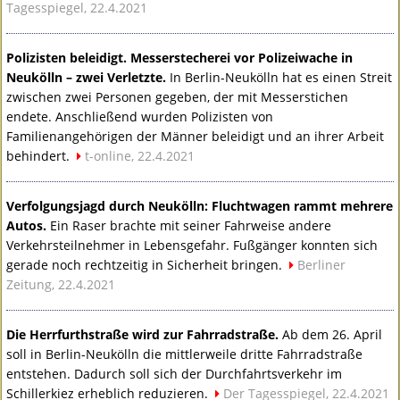
Tagesspiegel, 22.4.2021
Polizisten beleidigt. Messerstecherei vor Polizeiwache in
Neukölln – zwei Verletzte.
In Berlin-Neukölln hat es einen Streit
zwischen zwei Personen gegeben, der mit Messerstichen
endete. Anschließend wurden Polizisten von
Familienangehörigen der Männer beleidigt und an ihrer Arbeit
behindert.
t-online, 22.4.2021
Verfolgungsjagd durch Neukölln: Fluchtwagen rammt mehrere
Autos.
Ein Raser brachte mit seiner Fahrweise andere
Verkehrsteilnehmer in Lebensgefahr. Fußgänger konnten sich
gerade noch rechtzeitig in Sicherheit bringen.
Berliner
Zeitung, 22.4.2021
Die Herrfurthstraße wird zur Fahrradstraße.
Ab dem 26. April
soll in Berlin-Neukölln die mittlerweile dritte Fahrradstraße
entstehen. Dadurch soll sich der Durchfahrtsverkehr im
Schillerkiez erheblich reduzieren.
Der Tagesspiegel, 22.4.2021