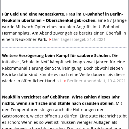
Für Geld und eine Monatskarte. Frau im U-Bahnhof in Berlin-
Neukölln überfallen – Oberschenkel gebrochen.
Eine 57-Jährige
wurde Mittwoch Opfer eines brutalen Angriffs im U-Bahnhof
Hermannplatz. Am Abend zuvor gab es bereits einen Überfall in
einem Neuköllner Park.
Der Tagesspiegel, 21.4.2021
Weitere Verzögerung beim Kampf für saubere Schulen.
Die
Initiative „Schule in Not” kämpft seit knapp zwei Jahren für eine
Rekommunalisierung der Schulreinigung. Doch obwohl sieben
Bezirke dafür sind, könnte es noch eine Weile dauern, bis diese
wieder in öffentlicher Hand ist.
Berliner Abendblatt, 19.4.2021
Neukölln verzichtet auf Gebühren. Wirte zahlen dieses Jahr
nichts, wenn sie Tische und Stühle nach draußen stellen.
Mit
den Temperaturen steigen auch die Hoffnungen der
Gastronomen, wieder öffnen zu dürfen. Eine gute Nachricht gibt
es schon: Wenn es so weit ist, müssen weniger Auflagen als
normalerweise beachtet werden. Das hat das Bezirksamt nun