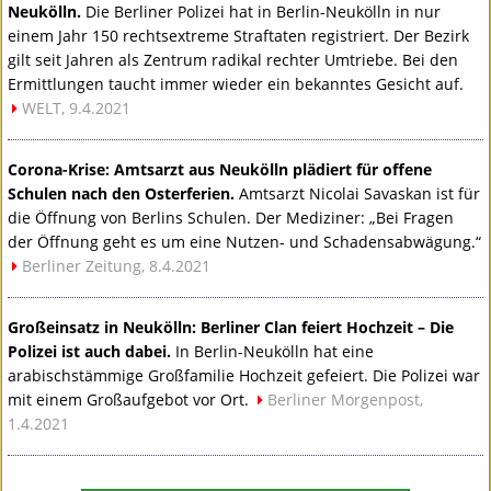
Neukölln.
Die Berliner Polizei hat in Berlin-Neukölln in nur
einem Jahr 150 rechtsextreme Straftaten registriert. Der Bezirk
gilt seit Jahren als Zentrum radikal rechter Umtriebe. Bei den
Ermittlungen taucht immer wieder ein bekanntes Gesicht auf.
WELT
, 9.4.2021
Corona-Krise: Amtsarzt aus Neukölln plädiert für offene
Schulen nach den Osterferien.
Amtsarzt Nicolai Savaskan ist für
die Öffnung von Berlins Schulen. Der Mediziner: „Bei Fragen
der Öffnung geht es um eine Nutzen- und Schadensabwägung.“
Berliner Zeitung, 8.4.2021
Großeinsatz in Neukölln: Berliner Clan feiert Hochzeit – Die
Polizei ist auch dabei.
In Berlin-Neukölln hat eine
arabischstämmige Großfamilie Hochzeit gefeiert. Die Polizei war
mit einem Großaufgebot vor Ort.
Berliner Morgenpost,
1.4.2021