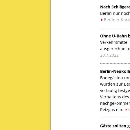
Nach Schlägere
Berlin nur noc
Berliner Kuri
Ohne U-Bahn bl
Verkehrsmittel
ausgerechnet d
20.7.2022
Berlin-Neuköll
Badegästen und
wurden zur Beo
vorläufig fest
Verhaltens des
nachgekommen, 
Reizgas ein.
Gäste sollten 