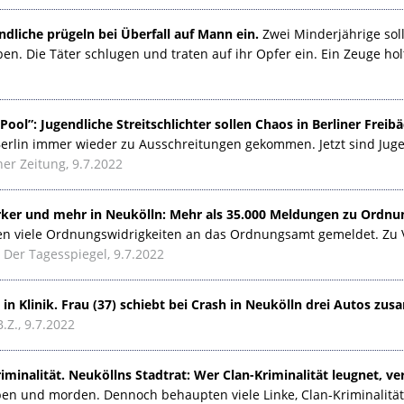
ndliche prügeln bei Überfall auf Mann ein.
Zwei Minderjährige sol
n. Die Täter schlugen und traten auf ihr Opfer ein. Ein Zeuge hol
Pool”: Jugendliche Streitschlichter sollen Chaos in Berliner Freib
Berlin immer wieder zu Ausschreitungen gekommen. Jetzt sind Juge
ner Zeitung, 9.7.2022
rker und mehr in Neukölln: Mehr als 35.000 Meldungen zu Ordnun
n viele Ordnungswidrigkeiten an das Ordnungsamt gemeldet. Zu 
Der Tagesspiegel, 9.7.2022
 in Klinik. Frau (37) schiebt bei Crash in Neukölln drei Autos zu
B.Z., 9.7.2022
iminalität. Neuköllns Stadtrat: Wer Clan-Kriminalität leugnet, ve
ben und morden. Dennoch behaupten viele Linke, Clan-Kriminalität 