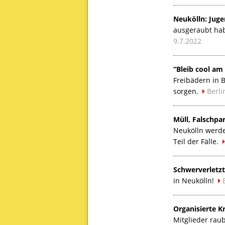
Neukölln: Juge
ausgeraubt habe
9.7.2022
“Bleib cool am 
Freibädern in 
sorgen.
Berli
Müll, Falschpa
Neukölln werde
Teil der Fälle.
Schwerverletzt
in Neukölln!
Organisierte Kr
Mitglieder rau