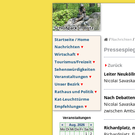
Startseite / Home
Nachrichten
Nachrichten
Pressespiege
Wirtschaft
Tourismus/Freizeit
Zurück
Sehenswürdigkeiten
Leiter Neuköll
Veranstaltungen
Nicolai Savask
Unser Bezirk
Rathaus und Politik
Nach Debatten 
Kat-Leuchttürme
Nicolai Savaska
Empfehlungen
zwischen Amtsä
Richardplatz,
Richardplatz. E