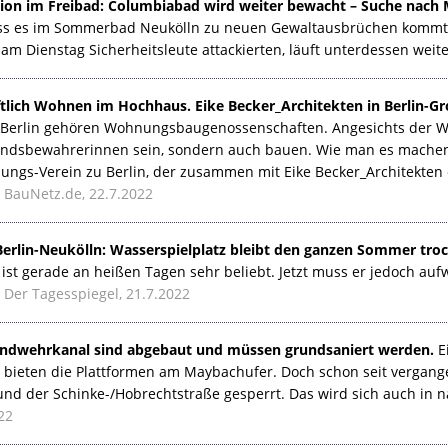
ion im Freibad: Columbiabad wird weiter bewacht – Suche nach M
ass es im Sommerbad Neukölln zu neuen Gewaltausbrüchen kommt
 am Dienstag Sicherheitsleute attackierten, läuft unterdessen weit
lich Wohnen im Hochhaus. Eike Becker_Architekten in Berlin-Gr
Berlin gehören Wohnungsbaugenossenschaften. Angesichts der Wo
andsbewahrerinnen sein, sondern auch bauen. Wie man es machen 
gs-Verein zu Berlin, der zusammen mit Eike Becker_Architekten
BauNetz.de, 22.7.2022
Berlin-Neukölln: Wasserspielplatz bleibt den ganzen Sommer tro
ist gerade an heißen Tagen sehr beliebt. Jetzt muss er jedoch auf
Der Tagesspiegel, 21.7.2022
ndwehrkanal sind abgebaut und müssen grundsaniert werden.
Ei
bieten die Plattformen am Maybachufer. Doch schon seit vergang
und der Schinke-/Hobrechtstraße gesperrt. Das wird sich auch in n
22