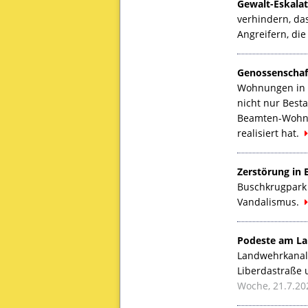
Gewalt-Eskalat
verhindern, d
Angreifern, die
Genossenschaft
Wohnungen in 
nicht nur Best
Beamten-Wohnun
realisiert hat.
Zerstörung in 
Buschkrugpark 
Vandalismus.
Podeste am La
Landwehrkanal 
Liberdastraße 
Woche, 21.7.20