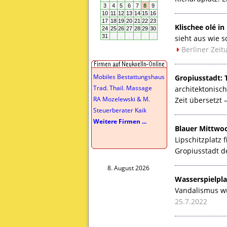
Klischee olé i
sieht aus wie 
Berliner Zeit
Mobiles Bestattungshaus
Gropiusstadt:
Trad. Thail. Massage
architektonisc
RA Mozelewski & M.
Zeit übersetz
Steuerberater Kaik
Weitere Firmen ...
Blauer Mittwoc
Lipschitzplatz
Gropiusstadt de
8. August 2026
Wasserspielpla
Vandalismus wu
25.7.2022