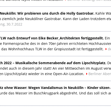
n Neukölln: Wir probieren uns durch die Holly Gastrobar.
Kahle Wän
so ziemlich jede Neuköllner Gastrobar. Kann der Laden trotzdem e
ung, 30.7.2022
TLW
nach Entwurf von Eike Becker_Architekten fertiggestellt.
Ein 
he Formensprache des in den 70er-Jahren errichteten Hochhausvie
t – das Wohnhochhaus
TLW
in der Gropiusstadt ist fertiggestellt.
d
h 2022 – Musikalische Sommerabende auf dem Lipschitzplatz.
De
 findet auch in diesem Jahr statt! An vier Mittwochen im August v
n Lipschitzplatz wieder in eine Open-Air-Location.
Berliner Aben
tz ohne Wasser: Wegen Vandalismus in Neukölln – Kinder sitzen
rde das Wasser im Buschkrugpark abgedreht. Und das soll sich au