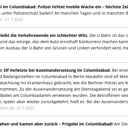
i im Columbiabad: Polizei richtet mobile Wache ein – höchste Zei
h unter Polizeischutz baden? An manchen Tagen und in manchen Bä
er, 21.7.2022
eibt die Verkehrswende ein schlechter Witz.
Die U-Bahn ist das s
 und das einzige, das dem Auto ernsthaft Konkurrenz machen kann. 
er Ausbau der U-Bahn von Grünen und Linken verhindert wird, m
n: Elf Verletzte bei Auseinandersetzung im Columbiabad.
Bei eine
 Badangestellten im Columbiabad in Berlin-Neukölln sind elf Men
bachtung ins Krankenhaus gebracht, wie die Berliner Polizei am M
genommen. Zu der Auseinandersetzung am Dienstagabend sei es g
 Bades am Columbiadamm verwiesen wurden. Die Betroffenen seie
später aber wieder zurückgekehrt, hieß es. Bei der Auseinanderse
stern.de, 20.7.2022
gehen und kamen aber zurück – Prügelei im Columbiabad!
Am Dien