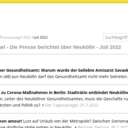
Pressespiegel 2022
Juli 2022
l - Die Presse berichtet über Neukölln - Juli 2022
ner Gesundheitsamt: Warum wurde der beliebte Amtsarzt Savask
an (48) aus Neukölln darf das Gesundheitsamt nicht mehr betreten
zu Corona-Maßnahmen in Berlin: Stadträtin entbindet Neukölln
n, Leiter des Neuköllner Gesundheitsamtes, muss die Geschäfte ruhe
rzten und Politik zu?
Der Tagesspiegel, 31.7.2022
 mon amour!
Lust auf Urlaub von der Metropole? Zwischen Sonnenal
ine dörfliche Idylle mitten in Neukölln.
Berliner Zeitung, 30.7.202