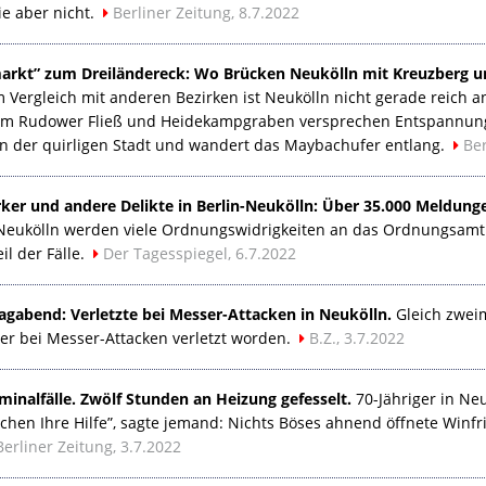
ie aber nicht.
Berliner Zeitung, 8.7.2022
rkt” zum Dreiländereck: Wo Brücken Neukölln mit Kreuzberg un
 Vergleich mit anderen Bezirken ist Neukölln nicht gerade reich 
am Rudower Fließ und Heidekampgraben versprechen Entspannung 
 in der quirligen Stadt und wandert das Maybachufer entlang.
Ber
rker und andere Delikte in Berlin-Neukölln: Über 35.000 Meldun
-Neukölln werden viele Ordnungswidrigkeiten an das Ordnungsamt
il der Fälle.
Der Tagesspiegel, 6.7.2022
agabend: Verletzte bei Messer-Attacken in Neukölln.
Gleich zweim
r bei Messer-Attacken verletzt worden.
B.Z., 3.7.2022
minalfälle. Zwölf Stunden an Heizung gefesselt.
70-Jähriger in Neu
uchen Ihre Hilfe”, sagte jemand: Nichts Böses ahnend öffnete Winf
Berliner Zeitung, 3.7.2022