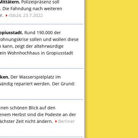
ittätern.
Polizeipräsenz soll
. Die Fahndung nach weiteren
er.
rbb24, 23.7.2022
opiusstadt.
Rund 190.000 der
hnungskrise sollen und wollen diese
kann, zeigt der altehrwürdige
 ein Wohnhochhaus in Gropiusstadt
cken.
Der Wasserspielplatz im
wändig repariert werden. Der Grund:
nen schönen Blick auf den
enem Herbst sind die Podeste an der
ächster Zeit nicht ändern.
Berliner