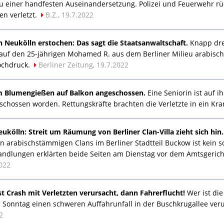
 einer handfesten Auseinandersetzung. Polizei und Feuerwehr rüc
n verletzt.
B.Z., 19.7.2022
in Neukölln erstochen: Das sagt die Staatsanwaltschaft.
Knapp dre
auf den 25-jährigen Mohamed R. aus dem Berliner Milieu arabischs
ochdruck.
Berliner Zeitung, 19.7.2022
im Blumengießen auf Balkon angeschossen.
Eine Seniorin ist auf i
chossen worden. Rettungskräfte brachten die Verletzte in ein Kr
ukölln: Streit um Räumung von Berliner Clan-Villa zieht sich hin.
n arabischstämmigen Clans im Berliner Stadtteil Buckow ist kein 
andlungen erklärten beide Seiten am Dienstag vor dem Amtsgericht
022
rst Crash mit Verletzten verursacht, dann Fahrerflucht!
Wer ist die
u Sonntag einen schweren Auffahrunfall in der Buschkrugallee ver
2