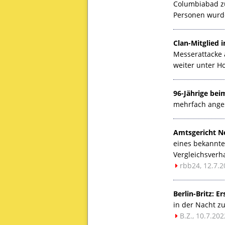
Columbiabad zu
Personen wurde
Clan-Mitglied 
Messerattacke 
weiter unter H
96-Jährige be
mehrfach anges
Amtsgericht Ne
eines bekannte
Vergleichsverh
rbb24, 12.7.2
Berlin-Britz: E
in der Nacht z
B.Z., 10.7.202