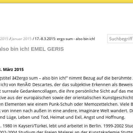
2015
Januar 2015
17.-8.3.2015: ergo sum - also bin ich!
also bin ich! EMEL GERIS
8. März 2015
gstitel â€žergo sum – also bin ich!” nimmt Bezug auf die berühmte
 ich) von RenÃ© Descartes, der das subjektive Erkennen als Beweis
t surreale Gedankencollagen, die ihre persönliche Sicht auf das 
tive aus der europäischen sowie der orientalischen Kunstgeschicht
en Elementen wie einem Punk-Schuh oder Memozettelchen. Viele Bi
k von innen nach außen in eine andere, imaginäre Welt wandert. 
nd Lüge, Leben und Tod, Heimat und Exil, Angst und Hoffnung.
. 1980 in Kayseri/Türkei, lebt und arbeitet in Berlin. 1999-2002 St
2002-2004 Studium der Freien Malerei an der Kunstakademie Stutt