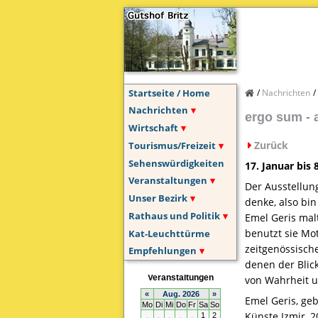
Startseite / Home
Nachrichten
Nachrichten
ergo sum - 
Wirtschaft
Zurück
Tourismus/Freizeit
Sehenswürdigkeiten
17. Januar bis 
Veranstaltungen
Der Ausstellun
Unser Bezirk
denke, also bin
Rathaus und Politik
Emel Geris mal
benutzt sie Mo
Kat-Leuchttürme
zeitgenössisch
Empfehlungen
denen der Blic
von Wahrheit u
Emel Geris, geb
Künste Izmir, 