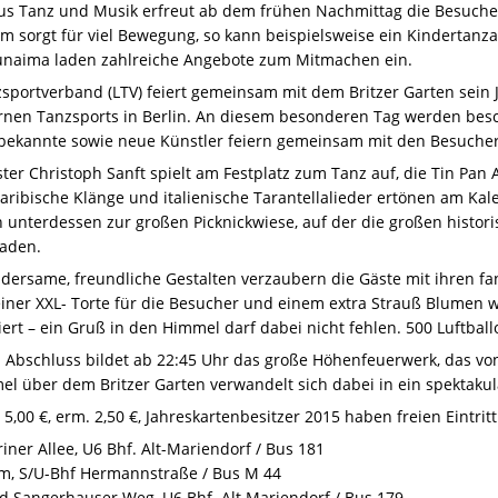
aus Tanz und Musik erfreut ab dem frühen Nachmittag die Besuche
 sorgt für viel Bewegung, so kann beispielsweise ein Kindertan
naima laden zahlreiche Angebote zum Mitmachen ein.
sportverband (
LTV
) feiert gemeinsam mit dem Britzer Garten sein J
nen Tanzsports in Berlin. An diesem besonderen Tag werden besc
tbekannte sowie neue Künstler feiern gemeinsam mit den Besucher
er Christoph Sanft spielt am Festplatz zum Tanz auf, die Tin Pan 
ribische Klänge und italienische Tarantellalieder ertönen am Kale
h unterdessen zur großen Picknick­wiese, auf der die großen hist
aden.
dersame, freundliche Gestalten verzaubern die Gäste mit ihren f
einer
XXL
- Torte für die Besucher und einem extra Strauß Blumen 
riert – ein Gruß in den Himmel darf dabei nicht fehlen. 500 Luftball
Abschluss bildet ab 22:45 Uhr das große Höhenfeuerwerk, das von
l über dem Britzer Garten verwandelt sich dabei in ein spektakul
 5,00 €, erm. 2,50 €, Jahreskartenbesitzer 2015 haben freien Eintritt
ner Allee, U6 Bhf. Alt-Mariendorf / Bus 181
, S/U-Bhf Hermannstraße / Bus M 44
d Sangerhauser Weg, U6 Bhf. Alt Mariendorf / Bus 179