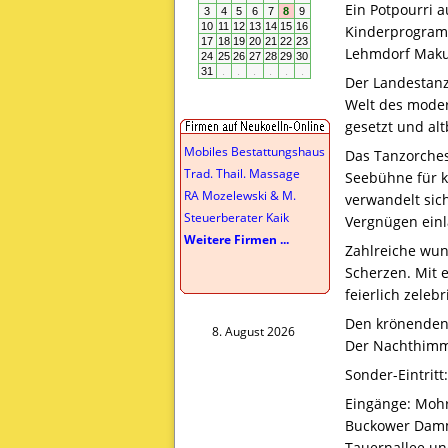
Ein Potpourri 
Kinderprogramm
Lehmdorf Maku
Der Landestanz
Welt des moder
gesetzt und al
Mobiles Bestattungshaus
Das Tanzorchest
Trad. Thail. Massage
Seebühne für ka
RA Mozelewski & M.
verwandelt sic
Steuerberater Kaik
Vergnügen einl
Weitere Firmen ...
Zahlreiche wun
Scherzen. Mit 
feierlich zeleb
Den krönenden 
8. August 2026
Der Nachthimme
Sonder-Eintritt:
Eingänge: Mohri
Buckower Damm
Tauernallee un