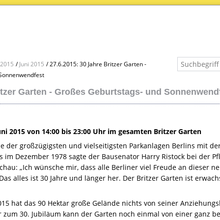
2015
Juni 2015
27.6.2015: 30 Jahre Britzer Garten -
 Sonnenwendfest
itzer Garten - Großes Geburtstags- und Sonnenwend
uni 2015 von 14:00 bis 23:00 Uhr im gesamten Britzer Garten
e der großzügigsten und vielseitigsten Parkanlagen Berlins mit d
its im Dezember 1978 sagte der Bausenator Harry Ristock bei der P
hau: „Ich wünsche mir, dass alle Berliner viel Freude an dieser 
s alles ist 30 Jahre und länger her. Der Britzer Garten ist erwac
015 hat das 90 Hektar große Gelände nichts von seiner Anziehungsk
r zum 30. Jubiläum kann der Garten noch einmal von einer ganz b