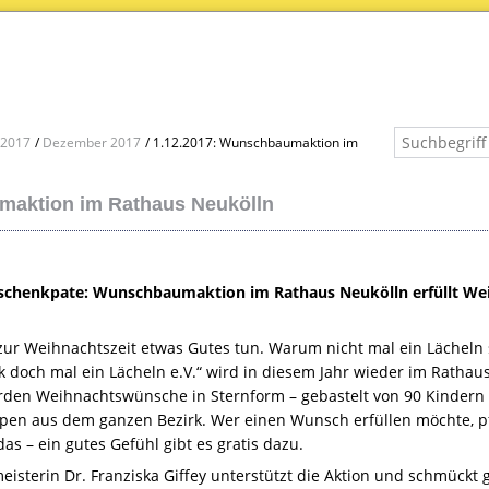
2017
Dezember 2017
1.12.2017: Wunschbaumaktion im
aktion im Rathaus Neukölln
schenkpate: Wunschbaumaktion im Rathaus Neukölln erfüllt We
zur Weihnachtszeit etwas Gutes tun. Warum nicht mal ein Läche
 doch mal ein Lächeln e.V.“ wird in diesem Jahr wieder im Rathaus
den Weihnachtswünsche in Sternform – gebastelt von 90 Kindern 
n aus dem ganzen Bezirk. Wer einen Wunsch erfüllen möchte, pf
das – ein gutes Gefühl gibt es gratis dazu.
eisterin Dr. Franziska Giffey unterstützt die Aktion und schmück