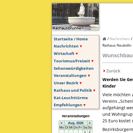
Startseite / Home
Nachrichten
Rathaus Neukölln
Nachrichten
Wirtschaft
Wunschbaum
Tourismus/Freizeit
Sehenswürdigkeiten
Zurück
Veranstaltungen
Werden Sie Ge
Unser Bezirk
Kinder
Rathaus und Politik
Viele möchten 
Kat-Leuchttürme
Vereins „Schenk
Empfehlungen
aufgehängt wer
und Wohngruppe
25 Euro kostet 
Bezirksbürgerm