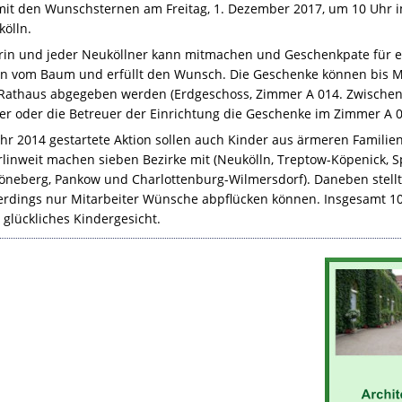
 den Wunschsternen am Freitag, 1. Dezember 2017, um 10 Uhr i
ölln.
rin und jeder Neuköllner kann mitmachen und Geschenkpate für ei
n vom Baum und erfüllt den Wunsch. Die Geschenke können bis M
Rathaus abgegeben werden (Erdgeschoss, Zimmer A 014. Zwischen
der oder die Betreuer der Einrichtung die Geschenke im Zimmer A 0
ahr 2014 gestartete Aktion sollen auch Kinder aus ärmeren Famili
inweit machen sieben Bezirke mit (Neukölln, Treptow-Köpenick, S
neberg, Pankow und Charlottenburg-Wilmersdorf). Daneben stel
llerdings nur Mitarbeiter Wünsche abpflücken können. Insgesamt 1
 glückliches Kindergesicht.