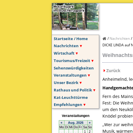
Startseite / Home
Nachrichten
DICKE LINDA auf N
Nachrichten
Wirtschaft
Weihnachtsm
Tourismus/Freizeit
Sehenswürdigkeiten
Zurück
Veranstaltungen
Anheimelnd, le
Unser Bezirk
Handgemachtes
Rathaus und Politik
Fern des Mains
Kat-Leuchttürme
Fest: Die Weih
Empfehlungen
um den Neuköll
Knödel probier
„Wer zur weih
Musik, wärmend