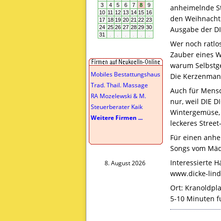
anheimelnde St
den Weihnachts
Ausgabe der
D
Wer noch ratlos
Zauber eines W
warum Selbstge
Mobiles Bestattungshaus
Die Kerzenmanu
Trad. Thail. Massage
Auch für Mensch
RA Mozelewski & M.
nur, weil
DIE
D
Steuerberater Kaik
Wintergemüse, 
Weitere Firmen ...
leckeres Stree
Für einen anhei
Songs vom Mädc
Interessierte H
8. August 2026
www.dicke-lind
Ort: Kranoldpla
5-10 Minuten f