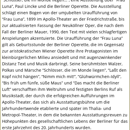
Luna”, Paul Lincke und die Berliner Operette. Die Ausstellung
schlägt einen Bogen von der umjubelten Uraufführung von
“Frau Luna”, 1899 im Apollo-Theater an der Friedrichstraße, bis
zur aktualisierten Fassung der Neuköllner Oper, die nach dem
Fall der Berliner Mauer, 1990, den Text mit vielen schlagfertigen
Anspielungen akzentuierte. Die Uraufführung der “Frau Luna”
gilt als Geburtsstunde der Berliner Operette, die im Gegensatz
zur aristokratischen Wiener Operette ihre Protagonisten im
kleinbürgerlichen Milieu ansiedelt und mit augenzwinkender
Distanz Text und Musik darbringt. Seine berühmtsten Walzer,
Polkas und Märsche “Schlösser, die im Monde liegen”, “Laßt den
Kopf nicht hängen”, “Nimm mich mit!”, “Glühwürmchen-Idyll”,
“Bis früh um fünfe, süße Maus” und “Das macht die Berliner
Luft” verschafften ihm Weltruhm und festigten Berlins Ruf als
Musikstadt, der durch die erfolgreichen Aufführungen im
Apollo-Theater, das sich als Ausstattungsbühne um die
Jahrhundertwende etablierte und später im Thalia- und
Metropol-Theater, in dem die bekannten Ausstattungsrevuen zu
Höhepunkten des gesellschaftlichen Lebens der Berliner für das
erste Jahrzehnt des 20. Jahrhunderts wurden.