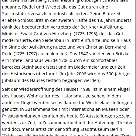
der Stein-Hardenberg’schen Reform großbürgerliche Familien
(Jouanne, Riedel und Wrede) die das Gut durch eine
Spiritusfabrik zusätzlich industrialisierten. Seine Blütezeit
erlebte Schloss Britz in der zweiten Hälfte des 18. Jahrhunderts,
dank des bedeutenden Vertreters der Berli-ner Aufklärung,
Minister Ewald Graf von Hertzberg (1725-1795), der das Gut
modernisierte, den Seidenbau in Britz einführte und sein Haus
im Sinne der Aufklärung nutzte und von Christian Bern-hard
Rode (1725-1797) ausmalen ließ. Das 1547 von den von Britzke
errichtete Landhaus wurde 1706 durch ein komfortables,
barockes Steinhaus ersetzt und im Biedermeier und zur Zeit
des Historismus überformt. (Im Jahr 2006 wird das 300-jähriges
Jubiläum des Hauses festlich begangen werden).
Seit der Wiedereröffnung des Hauses, 1988, ist in einem Flügel
des Hauses Wohnkultur des Historismus zu sehen, in dem
anderen Flügel werden sechs Räume für Wechselausstellungen
genutzt. In Zusammenarbeit mit internationalen Museen oder
Privatsammlungen konnten bis heute 56 Ausstellungen gezeigt
werden, zur Zeit, in Zusammenarbeit mit der Abteilung “Theater
und documenta artistica” der Stiftung Stadtmuseum Berlin,
“Schlösser, die im Monde liegen…”, eine Ausstellung über “Frau