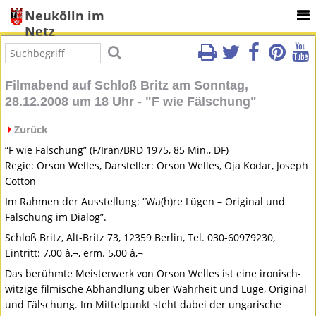
Neukölln im
Netz
Filmabend auf Schloß Britz am Sonntag,
28.12.2008 um 18 Uhr - "F wie Fälschung"
Zurück
“F wie Fälschung” (F/Iran/BRD 1975, 85 Min., DF)
Regie: Orson Welles, Darsteller: Orson Welles, Oja Kodar, Joseph
Cotton
Im Rahmen der Ausstellung: “Wa(h)re Lügen – Original und
Fälschung im Dialog”.
Schloß Britz, Alt-Britz 73, 12359 Berlin, Tel. 030-60979230,
Eintritt: 7,00 â‚¬, erm. 5,00 â‚¬
Das berühmte Meisterwerk von Orson Welles ist eine ironisch-
witzige filmische Abhandlung über Wahrheit und Lüge, Original
und Fälschung. Im Mittelpunkt steht dabei der ungarische