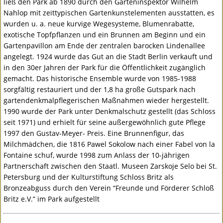
ließ den Park ab 1890 durch den Garteninspektor Wilhelm
Nahlop mit zeittypischen Gartenkunstelementen ausstatten, es
wurden u. a. neue kurvige Wegesysteme, Blumenrabatte,
exotische Topfpflanzen und ein Brunnen am Beginn und ein
Gartenpavillon am Ende der zentralen barocken Lindenallee
angelegt. 1924 wurde das Gut an die Stadt Berlin verkauft und
in den 30er Jahren der Park für die Öffentlichkeit zugänglich
gemacht. Das historische Ensemble wurde von 1985-1988
sorgfältig restauriert und der 1,8 ha große Gutspark nach
gartendenkmalpflegerischen Maßnahmen wieder hergestellt.
1990 wurde der Park unter Denkmalschutz gestellt (das Schloss
seit 1971) und erhielt für seine außergewöhnlich gute Pflege
1997 den Gustav-Meyer- Preis. Eine Brunnenfigur, das
Milchmädchen, die 1816 Pawel Sokolow nach einer Fabel von la
Fontaine schuf, wurde 1998 zum Anlass der 10-jährigen
Partnerschaft zwischen den Staatl. Museen Zarskoje Selo bei St.
Petersburg und der Kulturstiftung Schloss Britz als
Bronzeabguss durch den Verein “Freunde und Förderer Schloß
Britz e.V.” im Park aufgestellt