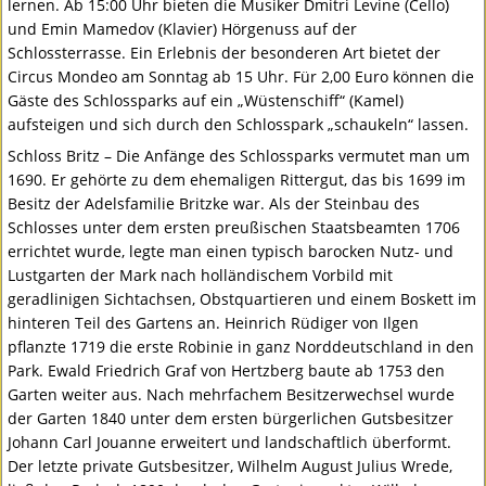
lernen. Ab 15:00 Uhr bieten die Musiker Dmitri Levine (Cello)
und Emin Mamedov (Klavier) Hörgenuss auf der
Schlossterrasse. Ein Erlebnis der besonderen Art bietet der
Circus Mondeo am Sonntag ab 15 Uhr. Für 2,00 Euro können die
Gäste des Schlossparks auf ein „Wüstenschiff“ (Kamel)
aufsteigen und sich durch den Schlosspark „schaukeln“ lassen.
Schloss Britz – Die Anfänge des Schlossparks vermutet man um
1690. Er gehörte zu dem ehemaligen Rittergut, das bis 1699 im
Besitz der Adelsfamilie Britzke war. Als der Steinbau des
Schlosses unter dem ersten preußischen Staatsbeamten 1706
errichtet wurde, legte man einen typisch barocken Nutz- und
Lustgarten der Mark nach holländischem Vorbild mit
geradlinigen Sichtachsen, Obstquartieren und einem Boskett im
hinteren Teil des Gartens an. Heinrich Rüdiger von Ilgen
pflanzte 1719 die erste Robinie in ganz Norddeutschland in den
Park. Ewald Friedrich Graf von Hertzberg baute ab 1753 den
Garten weiter aus. Nach mehrfachem Besitzerwechsel wurde
der Garten 1840 unter dem ersten bürgerlichen Gutsbesitzer
Johann Carl Jouanne erweitert und landschaftlich überformt.
Der letzte private Gutsbesitzer, Wilhelm August Julius Wrede,