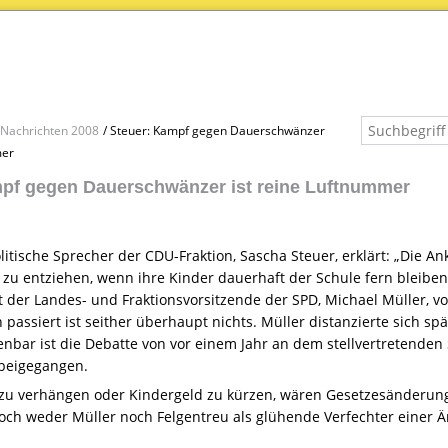
Nachrichten 2008
Steuer: Kampf gegen Dauerschwänzer
mer
pf gegen Dauerschwänzer ist reine Luftnummer
litische Sprecher der
CDU
-Fraktion, Sascha Steuer, erklärt: „Die 
zu entziehen, wenn ihre Kinder dauerhaft der Schule fern bleiben, 
t der Landes- und Fraktionsvorsitzende der
SPD
, Michael Müller, v
 passiert ist seither überhaupt nichts. Müller distanzierte sich sp
enbar ist die Debatte von vor einem Jahr an dem stellvertretenden
rbeigegangen.
zu verhängen oder Kindergeld zu kürzen, wären Gesetzesänderun
doch weder Müller noch Felgentreu als glühende Verfechter einer