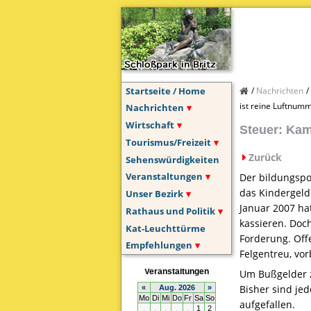
Startseite / Home
Nachrichten
ist reine Luftnum
Nachrichten
Wirtschaft
Steuer: Kam
Tourismus/Freizeit
Zurück
Sehenswürdigkeiten
Veranstaltungen
Der bildungspo
das Kindergeld 
Unser Bezirk
Januar 2007 ha
Rathaus und Politik
kassieren. Doch
Kat-Leuchttürme
Forderung. Off
Empfehlungen
Felgentreu, vo
Um Bußgelder 
Bisher sind je
aufgefallen.