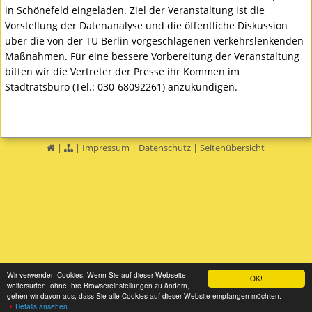
in Schönefeld eingeladen. Ziel der Veranstaltung ist die
Vorstellung der Datenanalyse und die öffentliche Diskussion
über die von der TU Berlin vorgeschlagenen verkehrslenkenden
Maßnahmen. Für eine bessere Vorbereitung der Veranstaltung
bitten wir die Vertreter der Presse ihr Kommen im
Stadtratsbüro (Tel.: 030-68092261) anzukündigen.
|
|
Impressum
|
Datenschutz
|
Seitenübersicht
Wir verwenden Cookies. Wenn Sie auf dieser Webseite
OK!
weitersurfen, ohne Ihre Browsereinstellungen zu ändern,
gehen wir davon aus, dass Sie alle Cookies auf dieser Website empfangen möchten.
Details ansehen