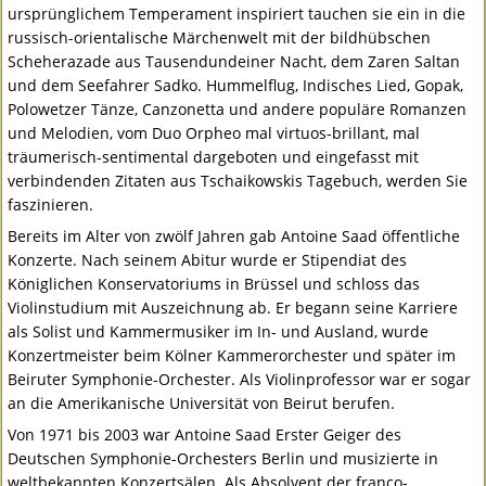
ursprünglichem Temperament inspiriert tauchen sie ein in die
russisch-orientalische Märchenwelt mit der bildhübschen
Scheherazade aus Tausendundeiner Nacht, dem Zaren Saltan
und dem Seefahrer Sadko. Hummelflug, Indisches Lied, Gopak,
Polowetzer Tänze, Canzonetta und andere populäre Romanzen
und Melodien, vom Duo Orpheo mal virtuos-brillant, mal
träumerisch-sentimental dargeboten und eingefasst mit
verbindenden Zitaten aus Tschaikowskis Tagebuch, werden Sie
faszinieren.
Bereits im Alter von zwölf Jahren gab Antoine Saad öffentliche
Konzerte. Nach seinem Abitur wurde er Stipendiat des
Königlichen Konservatoriums in Brüssel und schloss das
Violinstudium mit Auszeichnung ab. Er begann seine Karriere
als Solist und Kammermusiker im In- und Ausland, wurde
Konzertmeister beim Kölner Kammerorchester und später im
Beiruter Symphonie-Orchester. Als Violinprofessor war er sogar
an die Amerikanische Universität von Beirut berufen.
Von 1971 bis 2003 war Antoine Saad Erster Geiger des
Deutschen Symphonie-Orchesters Berlin und musizierte in
weltbekannten Konzertsälen. Als Absolvent der franco-