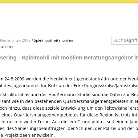
Nachrichten 2009
Spielmobil mit mobilen
in Britz
sering - Spielmobil mit mobilen Beratungsangebot in
 24.8.2009 werden die Neuköllner Jugendstadträtin und der Neuk
des Jugendamtes für Britz an der Ecke Rungiusstraße/Jahnstraße 
lstrukturatlas und der Häußermann-Studie sind die Daten zur Bevö
brisant wie in den bestehenden Quartiersmanagementgebieten in 
ch hinzu, dass diese soziale Entwicklung um den Teltowkanal erst i
g eines Quartiersmanagementgebietes für diese Region ist trotz i
icht noch in weiter Ferne. Aus diesem Grund gibt es seit einem Ja
es, des Sanierungsbeauftragten, der Schulen, der Polizei und der
e Projektideen entwickeln.