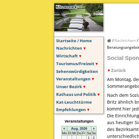
Startseite / Home
Nachrichten
Beratungsangebot 
Nachrichten
Wirtschaft
Social Spon
Tourismus/Freizeit
Zurück
Sehenswürdigkeiten
Veranstaltungen
Am Montag, dem
Sommerangebot 
Unser Bezirk
Rathaus und Politik
Nach dem Sozia
Britz ähnlich 
Kat-Leuchttürme
kommt hier jedo
Empfehlungen
Die Einrichtun
aus heutiger S
des Bezirksamt
unterschiedlich