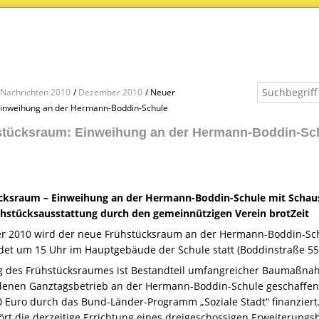
Nachrichten 2010
Dezember 2010
Neuer
Einweihung an der Hermann-Boddin-Schule
tücksraum: Einweihung an der Hermann-Boddin-Schu
cksraum – Einweihung an der Hermann-Boddin-Schule mit Schausp
hstücksausstattung durch den gemeinnützigen Verein brotZeit
 2010 wird der neue Frühstücksraum an der Hermann-Boddin-Schul
det um 15 Uhr im Hauptgebäude der Schule statt (Boddinstraße 55,
g des Frühstücksraumes ist Bestandteil umfangreicher Baumaßna
denen Ganztagsbetrieb an der Hermann-Boddin-Schule geschaffe
0 Euro durch das Bund-Länder-Programm „Soziale Stadt“ finanzie
rt die derzeitige Errichtung eines dreigeschossigen Erweiterungsb