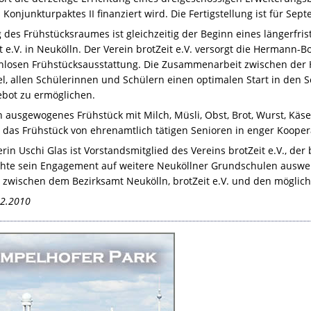
 Konjunkturpaktes II finanziert wird. Die Fertigstellung ist für Sep
 des Frühstücksraumes ist gleichzeitig der Beginn eines längerfr
it e.V. in Neukölln. Der Verein brotZeit e.V. versorgt die Herman
enlosen Frühstücksausstattung. Die Zusammenarbeit zwischen der
el, allen Schülerinnen und Schülern einen optimalen Start in den 
bot zu ermöglichen.
in ausgewogenes Frühstück mit Milch, Müsli, Obst, Brot, Wurst, Kä
 das Frühstück von ehrenamtlich tätigen Senioren in enger Koopera
rin Uschi Glas ist Vorstandsmitglied des Vereins brotZeit e.V., der 
hte sein Engagement auf weitere Neuköllner Grundschulen ausweit
wischen dem Bezirksamt Neukölln, brotZeit e.V. und den möglich
12.2010