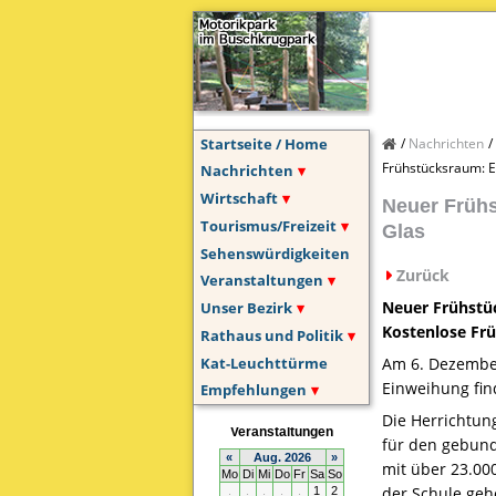
Startseite / Home
Nachrichten
Frühstücksraum: 
Nachrichten
Wirtschaft
Neuer Frühs
Tourismus/Freizeit
Glas
Sehenswürdigkeiten
Zurück
Veranstaltungen
Neuer Frühstü
Unser Bezirk
Kostenlose Frü
Rathaus und Politik
Kat-Leuchttürme
Am 6. Dezember
Einweihung fin
Empfehlungen
Die Herrichtun
für den gebun
mit über 23.00
der Schule gehö