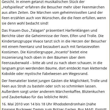
Gesicht. In einem getanzt musikalischen Stück der
„Hofspielleut“ erfahren die Besucher mehr über Feenmärchen
aus alten Zeiten. Die Märchen vom geheimnisvollen Land der
Feen erzählen auch von Wünschen, die die Feen erfüllen, wenn
sie denn wohl bedacht sind!
Das Frauen-Duo „Talagan“ präsentiert Harfenklängen und
Berichte über die Geheimnisse der Feen, Elfen und Trolle. Die
Kindertanzgruppe Vivace tanzt sich in die Herzen der Besucher
mit einem Feentanz und bezaubert auch mit fantasievollen
Kostümen. Die Künstlergruppe „Incanto“ bietet eine
Inszenierung hoch oben in den Bäumen über dem
Feenzauberwald – bitte ab und zu nach oben schauen, in die
langsam grün werdenden Bäume, dort entdeckt man kletternde
Kobolde oder mystische Fabelwesen am Wegesrand.
Der Feenatelier bietet jungen Gästen die Möglichkeit, Trolle und
Feen aus Stroh zu basteln oder sich so schminken lassen.
Außerdem sorgt unter anderem Märchenkaffee, Blütenkuchen
und Zauberkakao für das leibliche Wohl.
16. Mai 2010 von 14 bis 18 Uhr Rhododendronhain [nähe
Eingang Buckower Damm zum Britzer Garten, Bus M44]. Eintritt