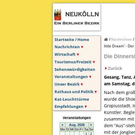
Startseite / Home
Nachrichten
little Dream' - De
Nachrichten
Wirtschaft
Die Dinners
Tourismus/Freizeit
Zurück
Sehenswürdigkeiten
Veranstaltungen
Gesang, Tanz, 
am Samstag, de
Unser Bezirk
Rathaus und Politik
Nach dem große
wurde die Show
Kat-Leuchttürme
Gropiusstadt. 
Empfehlungen
Künstler. Begle
zusammen mit d
dem “Aus”-steh
mit der Jonglie