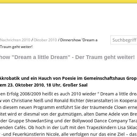
Nachrichten 2010
Oktober 2010
Dinnershow 'Dream a
r Traum geht weiter!
how "Dream a little Dream" - Der Traum geht weiter!
Akrobatik und ein Hauch von Poesie im Gemeinschaftshaus Gropiu
m 23. Oktober 2010, 18 Uhr, Großer Saal
n Erfolg 2008/2009 heißt es auch 2010 wieder “ Dream a little dre
 von Christiane Neiß und Ronald Richter (Veranstalter) in Koope
In diesem neuen Programm entführt Sie der träumende Clown erneu
itet wird er diesmal von der gutmütigen, alten Dame Adele von Bre
er Gruppe ShowdanSing und der Bollywood Dance Company Tara un
enden Cafés. Ob hoch in der Luft mit den Trapezkindern Lisa Skl
r -und Feuerkünstlerin Nicole, alle verfolgen nur das eine Ziel – d