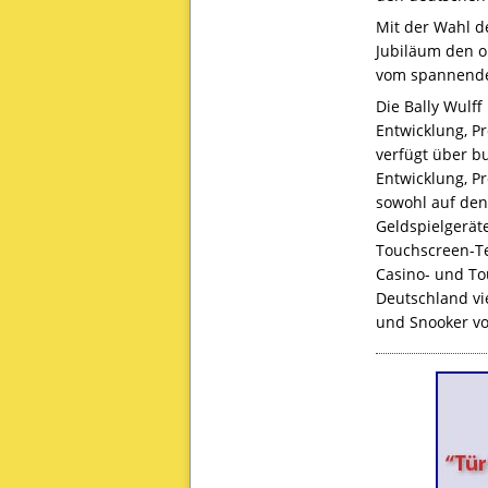
Mit der Wahl d
Jubiläum den op
vom spannende
Die Bally Wulf
Entwicklung, P
verfügt über b
Entwicklung, Pr
sowohl auf den
Geldspielgerät
Touchscreen-Te
Casino- und To
Deutschland vie
und Snooker vo