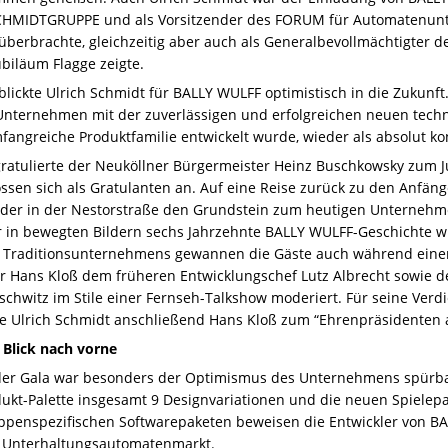
CHMIDTGRUPPE
und als Vorsitzender des
FORUM
für Automatenunt
berbrachte, gleichzeitig aber auch als Generalbevollmächtigter 
biläum Flagge zeigte.
blickte Ulrich Schmidt für
BALLY
WULFF
optimistisch in die Zukunft
Unternehmen mit der zuverlässigen und erfolgreichen neuen techn
fangreiche Produktfamilie entwickelt wurde, wieder als absolut ko
ratulierte der Neuköllner Bürgermeister Heinz Buschkowsky zum J
ssen sich als Gratulanten an. Auf eine Reise zurück zu den An
 der in der Nestorstraße den Grundstein zum heutigen Unternehme
er in bewegten Bildern sechs Jahrzehnte
BALLY
WULFF
-Geschichte wi
 Traditionsunternehmens gewannen die Gäste auch während einer
r Hans Kloß dem früheren Entwicklungschef Lutz Albrecht sowie d
chwitz im Stile einer Fernseh-Talkshow moderiert. Für seine Ver
 Ulrich Schmidt anschließend Hans Kloß zum “Ehrenpräsidenten a
 Blick nach vorne
 der Gala war besonders der Optimismus des Unternehmens spürbar
ukt-Palette insgesamt 9 Designvariationen und die neuen Spielepa
ruppenspezifischen Softwarepaketen beweisen die Entwickler von
BA
 Unterhaltungsautomatenmarkt.