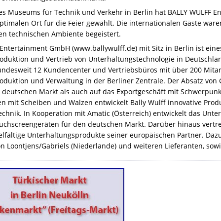
es Museums für Technik und Verkehr in Berlin hat
BALLY
WULFF
En
timalen Ort für die Feier gewählt. Die internationalen Gäste ware
n technischen Ambiente begeistert.
f Entertainment GmbH (www.ballywulff.de) mit Sitz in Berlin ist e
roduktion und Vertrieb von Unterhaltungstechnologie in Deutschl
undesweit 12 Kundencenter und Vertriebsbüros mit über 200 Mitarbe
oduktion und Verwaltung in der Berliner Zentrale. Der Absatz von 
 deutschen Markt als auch auf das Exportgeschäft mit Schwerpunk
en mit Scheiben und Walzen entwickelt Bally Wulff innovative Prod
chnik. In Kooperation mit Amatic (Österreich) entwickelt das Unte
uchscreengeräten für den deutschen Markt. Darüber hinaus vertreib
lfältige Unterhaltungsprodukte seiner europäischen Partner. Dazu 
n Loontjens/Gabriels (Niederlande) und weiteren Lieferanten, sowi