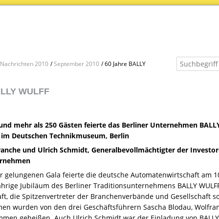
Nachrichten 2010
September 2010
60 Jahre BALLY
ALLY WULFF
 und mehr als 250 Gästen feierte das Berliner Unternehmen
BALL
g im Deutschen Technikmuseum, Berlin
anche und Ulrich Schmidt, Generalbevollmächtigter der Investor
ernehmen
ner gelungenen Gala feierte die deutsche Automatenwirtschaft a
jährige Jubiläum des Berliner Traditionsunternehmens
BALLY
WULF
chaft, die Spitzenvertreter der Branchenverbände und Gesellschaft
men wurden von den drei Geschäftsführern Sascha Blodau, Wolfram
ommen geheißen. Auch Ulrich Schmidt war der Einladung von
BALLY