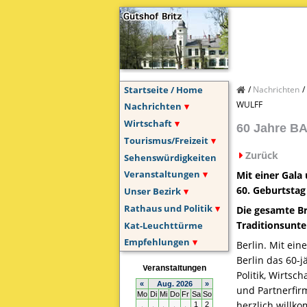
Startseite / Home
Nachrichten
WULFF
Nachrichten
Wirtschaft
60 Jahre B
Tourismus/Freizeit
Zurück
Sehenswürdigkeiten
Veranstaltungen
Mit einer Gala
60. Geburtsta
Unser Bezirk
Rathaus und Politik
Die gesamte Br
Traditionsunt
Kat-Leuchttürme
Empfehlungen
Berlin. Mit ei
Berlin das 60-
Politik, Wirts
und Partnerfir
herzlich willk