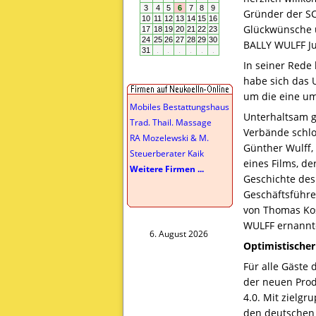
Gründer der
S
Glückwünsche ü
BALLY
WULFF
Ju
In seiner Rede 
habe sich das 
um die eine um
Mobiles Bestattungshaus
Unterhaltsam g
Trad. Thail. Massage
Verbände schlo
RA Mozelewski & M.
Günther Wulff,
Steuerberater Kaik
eines Films, d
Weitere Firmen ...
Geschichte des
Geschäftsführe
von Thomas Kos
WULFF
ernannte
6. August 2026
Optimistischer
Für alle Gäste
der neuen Prod
4.0. Mit zielg
den deutschen